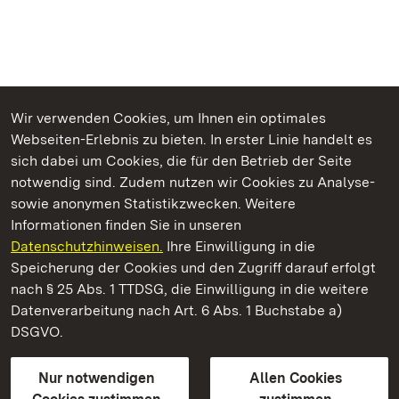
Wir verwenden Cookies, um Ihnen ein optimales
Webseiten-Erlebnis zu bieten. In erster Linie handelt es
Kommen. Staunen. Genießen.
sich dabei um Cookies, die für den Betrieb der Seite
notwendig sind. Zudem nutzen wir Cookies zu Analyse-
sowie anonymen Statistikzwecken. Weitere
Informationen finden Sie in unseren
Datenschutzhinweisen.
Ihre Einwilligung in die
Residenzschloss Rastatt
Speicherung der Cookies und den Zugriff darauf erfolgt
nach § 25 Abs. 1 TTDSG, die Einwilligung in die weitere
Staatliche Schlösser und Gärten Baden-Württemberg
Datenverarbeitung nach Art. 6 Abs. 1 Buchstabe a)
DSGVO.
Kontakt
FAQ
Impressum
Datenschutz
Gebärdensprache
Leichte Sprache
Erklärung zur Barrierefreiheit
Nur notwendigen
Allen Cookies
BITV-konform (geprüfte Seiten)