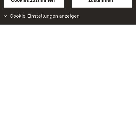
Cookies zustimmen
zustimmen
Cookie-Einstellungen anzeigen
Weiteres
Portal
Monumente
Besuchen Sie uns auf
Facebook
Besuchen Sie uns auf
Instagram
Besuchen Sie uns auf
Youtube
Lernen Sie unsere Apps
kennen
Google Play Store
App Store für iPhone