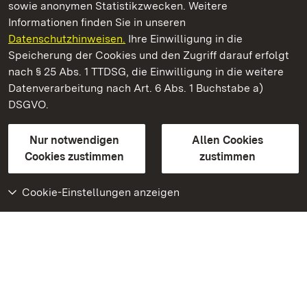
sowie anonymen Statistikzwecken. Weitere
Informationen finden Sie in unseren
Datenschutzhinweisen.
Ihre Einwilligung in die
Residenzschloss Rastatt
Speicherung der Cookies und den Zugriff darauf erfolgt
nach § 25 Abs. 1 TTDSG, die Einwilligung in die weitere
Staatliche Schlösser und Gärten Baden-Württemberg
Datenverarbeitung nach Art. 6 Abs. 1 Buchstabe a)
DSGVO.
Kontakt
FAQ
Impressum
Datenschutz
Gebärdensprache
Leichte Sprache
Erklärung zur Barrierefreiheit
Nur notwendigen
Allen Cookies
BITV-konform (geprüfte Seiten)
Cookies zustimmen
zustimmen
Cookie-Einstellungen anzeigen
Weiteres
Portal
Monumente
Besuchen Sie uns auf
Facebook
Besuchen Sie uns auf
Instagram
Besuchen Sie uns auf