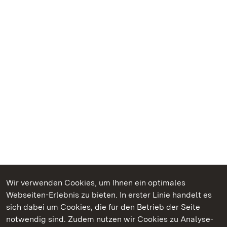
Wir verwenden Cookies, um Ihnen ein optimales
Webseiten-Erlebnis zu bieten. In erster Linie handelt es
Kommen. Staunen. Genießen.
sich dabei um Cookies, die für den Betrieb der Seite
notwendig sind. Zudem nutzen wir Cookies zu Analyse-