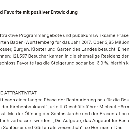
d Favorite mit positiver Entwicklung
 attraktive Programmangebote und publikumswirksame Präse
Gärten Baden-Württemberg für das Jahr 2017. Über 3,85 Millio
sser, Burgen, Klöster und Gärten des Landes besucht. Eine
hnen: 121.597 Besucher kamen in die ehemalige Residenz der
chloss Favorite lag die Steigerung sogar bei 6,9 %, hierhin
E ATTRAKTIVITÄT
att nach einer langen Phase der Restaurierung neu für die Be
d der Kirchenbaukunst", urteilt Geschäftsführer Michael Hörr
sst. Mit der Öffnung der Schlosskirche und der Präsentation
lich verbessert werden: „Die Aufgabe, das Angebot für Bes
hen Schlösser und Gärten als wesentlich", so Hörrmann. Das