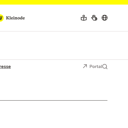
Kleinode
resse
Portal