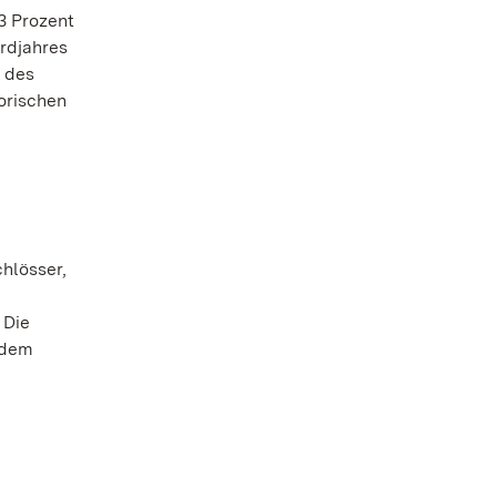
,3 Prozent
rdjahres
t des
orischen
hlösser,
 Die
rdem