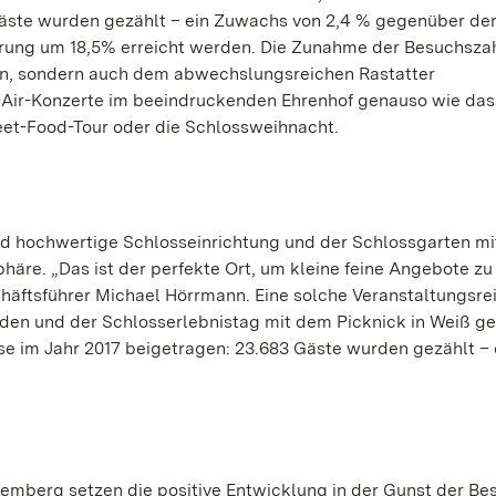
Gäste wurden gezählt – ein Zuwachs von 2,4 % gegenüber de
rung um 18,5% erreicht werden. Die Zunahme der Besuchszah
ken, sondern auch dem abwechslungsreichen Rastatter
Air-Konzerte im beeindruckenden Ehrenhof genauso wie das
eet-Food-Tour oder die Schlossweihnacht.
und hochwertige Schlosseinrichtung und der Schlossgarten mi
äre. „Das ist der perfekte Ort, um kleine feine Angebote z
häftsführer Michael Hörrmann. Eine solche Veranstaltungsre
aden und der Schlosserlebnistag mit dem Picknick in Weiß g
 im Jahr 2017 beigetragen: 23.683 Gäste wurden gezählt – 
emberg setzen die positive Entwicklung in der Gunst der Be