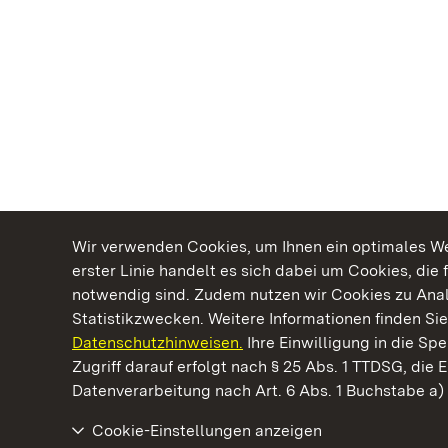
Wir verwenden Cookies, um Ihnen ein optimales Web
erster Linie handelt es sich dabei um Cookies, die 
notwendig sind. Zudem nutzen wir Cookies zu Ana
Statistikzwecken. Weitere Informationen finden Sie
Datenschutzhinweisen.
Ihre Einwilligung in die S
Kommen. Staunen. Genießen.
Zugriff darauf erfolgt nach § 25 Abs. 1 TTDSG, die E
Datenverarbeitung nach Art. 6 Abs. 1 Buchstabe a
Cookie-Einstellungen anzeigen