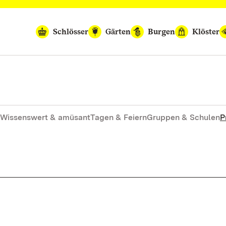
Schlösser
Gärten
Burgen
Klöster
Wissenswert & amüsant
Tagen & Feiern
Gruppen & Schulen
P