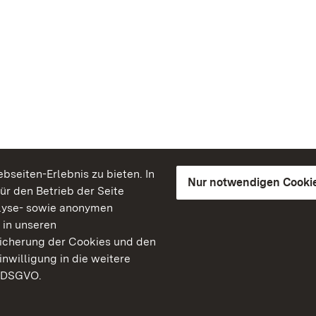
seiten-Erlebnis zu bieten. In
Nur notwendigen Cooki
für den Betrieb der Seite
lyse- sowie anonymen
 in unseren
peicherung der Cookies und den
inwilligung in die weitere
) DSGVO.
Staatliche Schlösser un
Baden-Württemberg