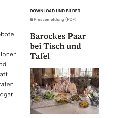
DOWNLOAD UND BILDER
Pressemeldung (PDF)
ebote
Barockes Paar
bei Tisch und
lionen
Tafel
und
att
rafen
sogar