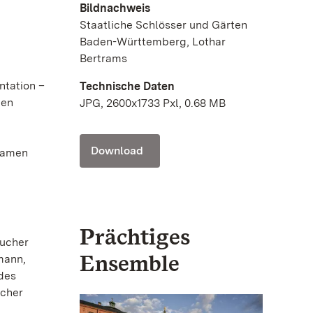
Bildnachweis
Staatliche Schlösser und Gärten
Baden-Württemberg, Lothar
Bertrams
ntation –
Technische Daten
nen
JPG, 2600x1733 Pxl, 0.68 MB
n
Download
 kamen
Prächtiges
sucher
Ensemble
mann,
 des
ucher