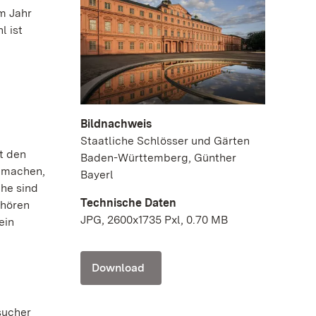
m Jahr
l ist
Bildnachweis
Staatliche Schlösser und Gärten
t den
Baden-Württemberg, Günther
u machen,
Bayerl
ihe sind
Technische Daten
ehören
JPG, 2600x1735 Pxl, 0.70 MB
ein
Download
sucher