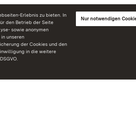
seiten-Erlebnis zu bieten. In
Nur notwendigen Cooki
für den Betrieb der Seite
lyse- sowie anonymen
 in unseren
peicherung der Cookies und den
inwilligung in die weitere
) DSGVO.
Staatliche Schlösser un
Baden-Württemberg
Kontakt
FAQ
Impressum
Datenschutz
Gebärdensprache
Leichte Sprache
Erklärung zur Barrierefre
BITV-konform (geprüfte S