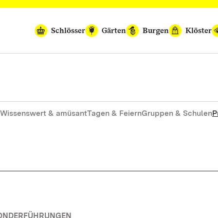
Schlösser
Gärten
Burgen
Klöster
Wissenswert & amüsant
Tagen & Feiern
Gruppen & Schulen
P
SONDERFÜHRUNGEN