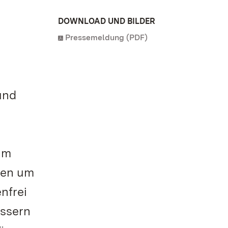
DOWNLOAD UND BILDER
Pressemeldung (PDF)
und
Im
gen um
nfrei
össern