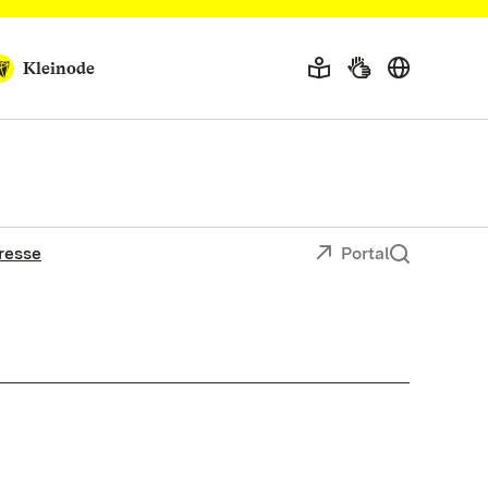
Kleinode
resse
Portal