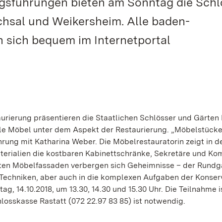
ungsführungen bieten am Sonntag die Schl
hsal und Weikersheim. Alle baden-
 sich bequem im Internetportal
aurierung präsentieren die Staatlichen Schlösser und Gärten
le Möbel unter dem Aspekt der Restaurierung. „Möbelstücke
rung mit Katharina Weber. Die Möbelrestauratorin zeigt in d
terialien die kostbaren Kabinettschränke, Sekretäre und 
teten Möbelfassaden verbergen sich Geheimnisse – der Rund
d Techniken, aber auch in die komplexen Aufgaben der Konser
g, 14.10.2018, um 13.30, 14.30 und 15.30 Uhr. Die Teilnahme i
losskasse Rastatt (072 22.97 83 85) ist notwendig.