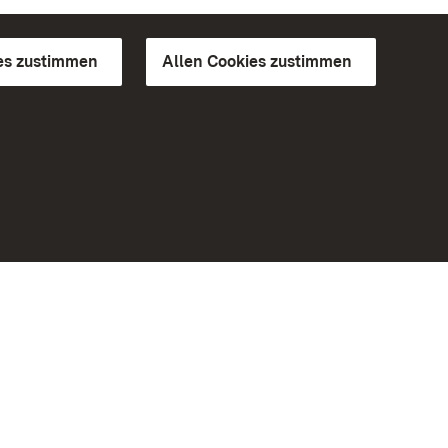
es zustimmen
Allen Cookies zustimmen
d Gärten
Weiteres
Portal
Monumente
Besuchen Sie uns auf Facebook
Besuchen Sie uns auf Instagram
Besuchen Sie uns auf Youtube
Lernen Sie unsere Apps kennen
iheit
Google Play Store
eiten)
App Store für iPhone