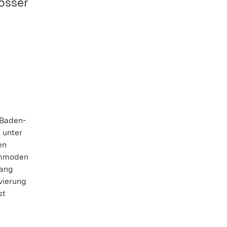
össer
 Baden-
 unter
en
Kommoden
gang
vierung
st