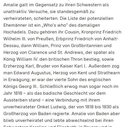
Amalie galt im Gegensatz zu ihren Schwestern als
unattraktiv. Versuche, sie standesgemäß zu
verheirateten, scheiterten. Die Liste der potenziellen
Ehemänner ist ein „Who‘s who“ des damaligen
Hochadels. Dazu gehören ihr Cousin, Kronprinz Friedrich
Wilhelm III. von Preußen, Erbprinz Friedrich von Anhalt-
Dessau, dann William, Prinz von Großbritannien und
Herzog von Clarence und St. Andrews, der später als
König William IV. den britischen Thron bestieg, sowie
Erzherzog Karl, Bruder von Kaiser Karl I.. Außerdem zog
man Edward Augustus, Herzog von Kent und Strathearn
in Erwägung; er war der vierte Sohn des englischen
Königs Georg III.. Schließlich erwog man sogar noch im
Jahr 1818 – als das badische Geschlecht vor dem
Aussterben stand – eine Verbindung mit ihrem
unverheirateter Onkel Ludwig, der von 1818 bis 1830 als
Großherzog von Baden regierte. Amalie von Baden aber
blieb unverheiratet und lebte abwechselnd bei ihren