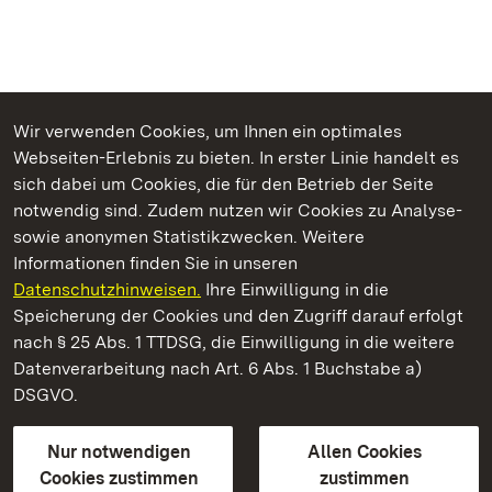
Wir verwenden Cookies, um Ihnen ein optimales
Webseiten-Erlebnis zu bieten. In erster Linie handelt es
Kommen. Staunen. Genießen.
sich dabei um Cookies, die für den Betrieb der Seite
notwendig sind. Zudem nutzen wir Cookies zu Analyse-
sowie anonymen Statistikzwecken. Weitere
Informationen finden Sie in unseren
Datenschutzhinweisen.
Ihre Einwilligung in die
Residenzschloss Rastatt
Speicherung der Cookies und den Zugriff darauf erfolgt
nach § 25 Abs. 1 TTDSG, die Einwilligung in die weitere
Staatliche Schlösser und Gärten Baden-Württemberg
Datenverarbeitung nach Art. 6 Abs. 1 Buchstabe a)
DSGVO.
Kontakt
FAQ
Impressum
Datenschutz
Gebärdensprache
Leichte Sprache
Erklärung zur Barrierefreiheit
Nur notwendigen
Allen Cookies
BITV-konform (geprüfte Seiten)
Cookies zustimmen
zustimmen