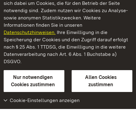
sich dabei um Cookies, die für den Betrieb der Seite
notwendig sind. Zudem nutzen wir Cookies zu Analyse-
sowie anonymen Statistikzwecken. Weitere
Informationen finden Sie in unseren
Datenschutzhinweisen.
Ihre Einwilligung in die
Residenzschloss Rastatt
Speicherung der Cookies und den Zugriff darauf erfolgt
nach § 25 Abs. 1 TTDSG, die Einwilligung in die weitere
Staatliche Schlösser und Gärten Baden-Württemberg
Datenverarbeitung nach Art. 6 Abs. 1 Buchstabe a)
DSGVO.
Kontakt
FAQ
Impressum
Datenschutz
Gebärdensprache
Leichte Sprache
Erklärung zur Barrierefreiheit
Nur notwendigen
Allen Cookies
BITV-konform (geprüfte Seiten)
Cookies zustimmen
zustimmen
Cookie-Einstellungen anzeigen
Weiteres
Portal
Monumente
Besuchen Sie uns auf
Facebook
Besuchen Sie uns auf