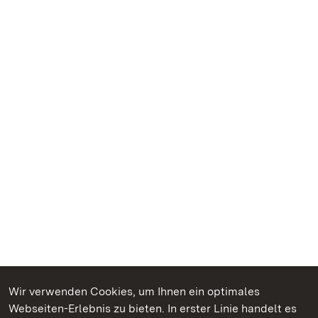
Wir verwenden Cookies, um Ihnen ein optimales
Webseiten-Erlebnis zu bieten. In erster Linie handelt es
Kommen. Staunen. Genießen.