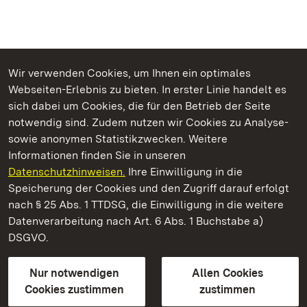
Wir verwenden Cookies, um Ihnen ein optimales
Webseiten-Erlebnis zu bieten. In erster Linie handelt es
Kommen. Staunen. Genießen.
sich dabei um Cookies, die für den Betrieb der Seite
notwendig sind. Zudem nutzen wir Cookies zu Analyse-
sowie anonymen Statistikzwecken. Weitere
Informationen finden Sie in unseren
Datenschutzhinweisen.
Ihre Einwilligung in die
Residenzschloss Rastatt
Speicherung der Cookies und den Zugriff darauf erfolgt
nach § 25 Abs. 1 TTDSG, die Einwilligung in die weitere
Staatliche Schlösser und Gärten Baden-Württemberg
Datenverarbeitung nach Art. 6 Abs. 1 Buchstabe a)
DSGVO.
Kontakt
FAQ
Impressum
Datenschutz
Gebärdensprache
Leichte Sprache
Erklärung zur Barrierefreiheit
Nur notwendigen
Allen Cookies
BITV-konform (geprüfte Seiten)
Cookies zustimmen
zustimmen