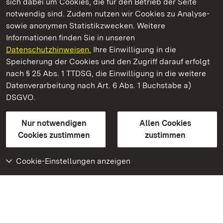
sich dabei um Cookies, die für den Betrieb der Seite
notwendig sind. Zudem nutzen wir Cookies zu Analyse-
sowie anonymen Statistikzwecken. Weitere
Informationen finden Sie in unseren
Datenschutzhinweisen.
Ihre Einwilligung in die
Residenzschloss Rastatt
Speicherung der Cookies und den Zugriff darauf erfolgt
nach § 25 Abs. 1 TTDSG, die Einwilligung in die weitere
Staatliche Schlösser und Gärten Baden-Württemberg
Datenverarbeitung nach Art. 6 Abs. 1 Buchstabe a)
DSGVO.
Kontakt
FAQ
Impressum
Datenschutz
Gebärdensprache
Leichte Sprache
Erklärung zur Barrierefreiheit
Nur notwendigen
Allen Cookies
BITV-konform (geprüfte Seiten)
Cookies zustimmen
zustimmen
Cookie-Einstellungen anzeigen
Weiteres
Portal
Monumente
Besuchen Sie uns auf
Facebook
Besuchen Sie uns auf