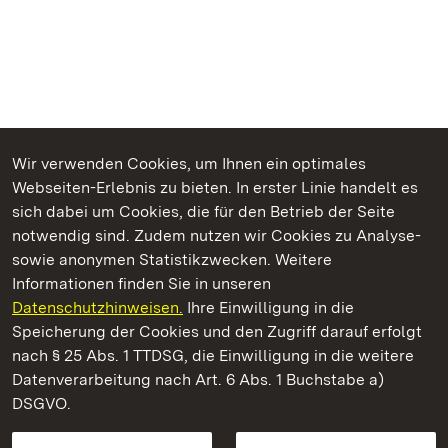
Wir verwenden Cookies, um Ihnen ein optimales
Webseiten-Erlebnis zu bieten. In erster Linie handelt es
Kommen. Staunen. Genießen.
sich dabei um Cookies, die für den Betrieb der Seite
notwendig sind. Zudem nutzen wir Cookies zu Analyse-
sowie anonymen Statistikzwecken. Weitere
Informationen finden Sie in unseren
Datenschutzhinweisen.
Ihre Einwilligung in die
Residenzschloss Rastatt
Speicherung der Cookies und den Zugriff darauf erfolgt
nach § 25 Abs. 1 TTDSG, die Einwilligung in die weitere
Staatliche Schlösser und Gärten Baden-Württemberg
Datenverarbeitung nach Art. 6 Abs. 1 Buchstabe a)
DSGVO.
Kontakt
FAQ
Impressum
Datenschutz
Gebärdensprache
Leichte Sprache