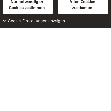
Erklärung zur Barrierefreiheit
Nur notwendigen
Allen Cookies
BITV-konform (geprüfte Seiten)
Cookies zustimmen
zustimmen
Cookie-Einstellungen anzeigen
Weiteres
Portal
Monumente
Besuchen Sie uns auf
Facebook
Besuchen Sie uns auf
Instagram
Besuchen Sie uns auf
Youtube
Lernen Sie unsere Apps
kennen
Google Play Store
App Store für iPhone