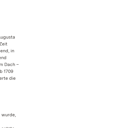
 Augusta
Zeit
end, in
hend
im Dach –
ab 1709
erte die
t wurde,