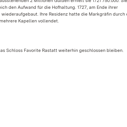
usstehenden 2 Millionen Gulden erhielt sie 1721 750.000. Sie
eich den Aufwand für die Hofhaltung. 1727, am Ende ihrer
d wiederaufgebaut. Ihre Residenz hatte die Markgräfin durch
 mehrere Kapellen vollendet.
s Schloss Favorite Rastatt weiterhin geschlossen bleiben.