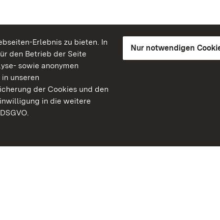
seiten-Erlebnis zu bieten. In
Nur notwendigen Cooki
für den Betrieb der Seite
lyse- sowie anonymen
 in unseren
peicherung der Cookies und den
inwilligung in die weitere
) DSGVO.
Staatliche Schlösser un
Baden-Württemberg
Kontakt
FAQ
Impressum
Datenschutz
Gebärdensprache
Leichte Sprache
Erklärung zur Barrierefre