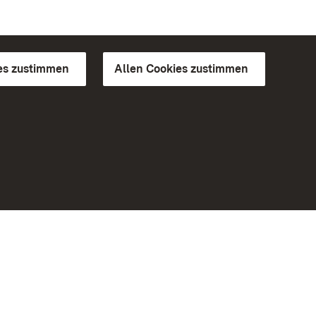
es zustimmen
Allen Cookies zustimmen
d Gärten
Weiteres
Portal
Monumente
Besuchen Sie uns auf Facebook
Besuchen Sie uns auf Instagram
Besuchen Sie uns auf Youtube
Lernen Sie unsere Apps kennen
iheit