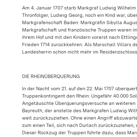
Am 4. Januar 1707 starb Markgraf Ludwig Wilhelm 
Thronfolger, Ludwig Georg, noch ein Kind war, übe
Markgrafenschaft Baden: Markgräfin Sibylla Augus
Markgrafschaft und französische Truppen waren im
ihrem Hof und mit den Kindern vorerst nach Ettlin
Frieden 1714 zurückkehren. Als Marschall Villars d
Landesherrin schon nicht mehr im Residenzschloss
DIE RHEINÜBERQUERUNG
In der Nacht vom 21. auf den 22. Mai 1707 überquer
Truppenkontingent den Rhein: Ungefähr 40.000 Sold
Angetäuschte Überquerungsversuche an weiteren R
Bayreuth, der anstelle des Markgrafen Ludwig Wi
weit zurückzuziehen. Ohne einen Angriff abzuwart
zum einen Teil, sich nach Durlach zurückzuziehen, u
Dieser Rückzug der Truppen führte dazu, dass Mar