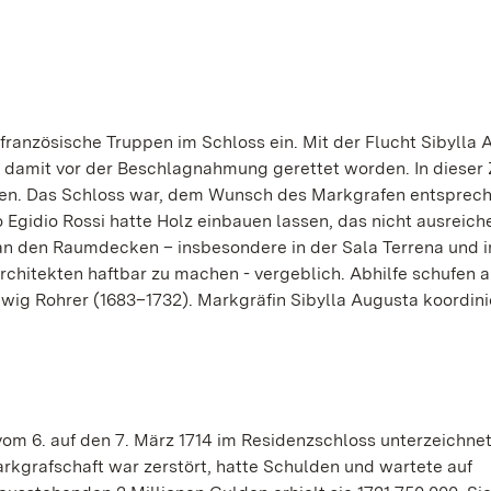
französische Truppen im Schloss ein. Mit der Flucht Sibylla
 damit vor der Beschlagnahmung gerettet worden. In dieser 
äden. Das Schloss war, dem Wunsch des Markgrafen entsprech
 Egidio Rossi hatte Holz einbauen lassen, das nicht ausreic
an den Raumdecken – insbesondere in der Sala Terrena und 
chitekten haftbar zu machen - vergeblich. Abhilfe schufen 
g Rohrer (1683–1732). Markgräfin Sibylla Augusta koordini
 vom 6. auf den 7. März 1714 im Residenzschloss unterzeichne
arkgrafschaft war zerstört, hatte Schulden und wartete auf