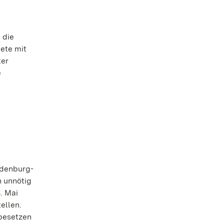
 die
ete mit
ter
e
ndenburg-
h unnötig
. Mai
ellen.
 besetzen