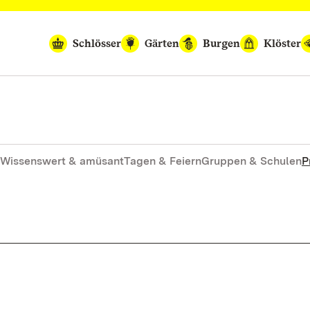
Schlösser
Gärten
Burgen
Klöster
Wissenswert & amüsant
Tagen & Feiern
Gruppen & Schulen
P