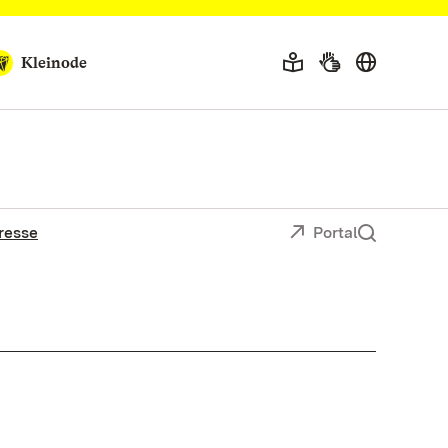
Kleinode
resse
Portal