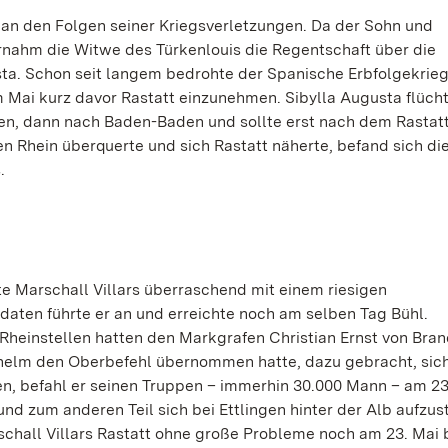
an den Folgen seiner Kriegsverletzungen. Da der Sohn und
rnahm die Witwe des Türkenlouis die Regentschaft über die
ta. Schon seit langem bedrohte der Spanische Erbfolgekrieg
 Mai kurz davor Rastatt einzunehmen. Sibylla Augusta flücht
gen, dann nach Baden-Baden und sollte erst nach dem Rastat
en Rhein überquerte und sich Rastatt näherte, befand sich di
.
te Marschall Villars überraschend mit einem riesigen
aten führte er an und erreichte noch am selben Tag Bühl.
heinstellen hatten den Markgrafen Christian Ernst von Bra
lhelm den Oberbefehl übernommen hatte, dazu gebracht, sic
en, befahl er seinen Truppen – immerhin 30.000 Mann – am 23
nd zum anderen Teil sich bei Ettlingen hinter der Alb aufzust
schall Villars Rastatt ohne große Probleme noch am 23. Mai