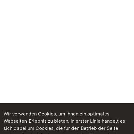
Wir verwenden Cookies, um Ihnen ein optimales
Webseiten-Erlebnis zu bieten. In erster Linie handelt es
Kommen. Staunen. Genießen.
sich dabei um Cookies, die für den Betrieb der Seite