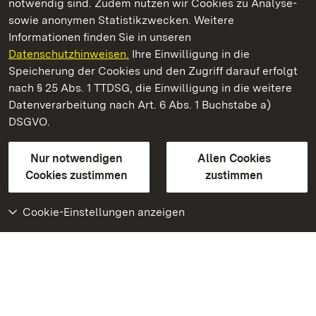
notwendig sind. Zudem nutzen wir Cookies zu Analyse-
sowie anonymen Statistikzwecken. Weitere
Informationen finden Sie in unseren
Datenschutzhinweisen.
Ihre Einwilligung in die
Residenzschloss Rastatt
Speicherung der Cookies und den Zugriff darauf erfolgt
nach § 25 Abs. 1 TTDSG, die Einwilligung in die weitere
Staatliche Schlösser und Gärten Baden-Württemberg
Datenverarbeitung nach Art. 6 Abs. 1 Buchstabe a)
DSGVO.
Kontakt
FAQ
Impressum
Datenschutz
Gebärdensprache
Leichte Sprache
Erklärung zur Barrierefreiheit
Nur notwendigen
Allen Cookies
BITV-konform (geprüfte Seiten)
Cookies zustimmen
zustimmen
Cookie-Einstellungen anzeigen
Weiteres
Portal
Monumente
Besuchen Sie uns auf
Facebook
Besuchen Sie uns auf
Instagram