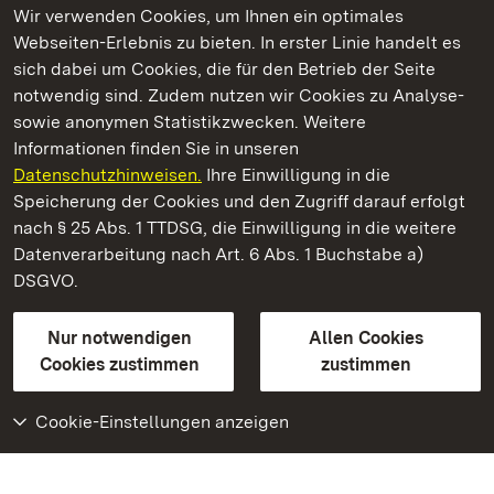
Wir verwenden Cookies, um Ihnen ein optimales
Webseiten-Erlebnis zu bieten. In erster Linie handelt es
Kommen. Staunen. Genießen.
sich dabei um Cookies, die für den Betrieb der Seite
notwendig sind. Zudem nutzen wir Cookies zu Analyse-
sowie anonymen Statistikzwecken. Weitere
Informationen finden Sie in unseren
Datenschutzhinweisen.
Ihre Einwilligung in die
Residenzschloss Rastatt
Speicherung der Cookies und den Zugriff darauf erfolgt
nach § 25 Abs. 1 TTDSG, die Einwilligung in die weitere
Staatliche Schlösser und Gärten Baden-Württemberg
Datenverarbeitung nach Art. 6 Abs. 1 Buchstabe a)
DSGVO.
Kontakt
FAQ
Impressum
Datenschutz
Gebärdensprache
Leichte Sprache
Erklärung zur Barrierefreiheit
Nur notwendigen
Allen Cookies
BITV-konform (geprüfte Seiten)
Cookies zustimmen
zustimmen
Cookie-Einstellungen anzeigen
Weiteres
Portal
Monumente