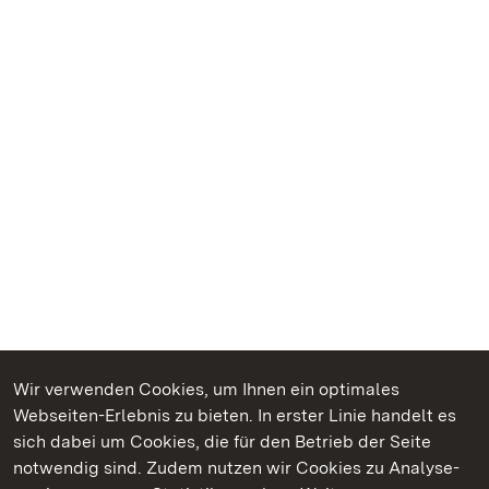
Wir verwenden Cookies, um Ihnen ein optimales
Webseiten-Erlebnis zu bieten. In erster Linie handelt es
Kommen. Staunen. Genießen.
sich dabei um Cookies, die für den Betrieb der Seite
notwendig sind. Zudem nutzen wir Cookies zu Analyse-