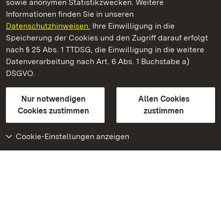
sowie anonymen Statistikzwecken. Weitere
Informationen finden Sie in unseren
Datenschutzhinweisen.
Ihre Einwilligung in die
Residenzschloss Rastatt
Speicherung der Cookies und den Zugriff darauf erfolgt
nach § 25 Abs. 1 TTDSG, die Einwilligung in die weitere
Staatliche Schlösser und Gärten Baden-Württemberg
Datenverarbeitung nach Art. 6 Abs. 1 Buchstabe a)
DSGVO.
Kontakt
FAQ
Impressum
Datenschutz
Gebärdensprache
Leichte Sprache
Erklärung zur Barrierefreiheit
Nur notwendigen
Allen Cookies
BITV-konform (geprüfte Seiten)
Cookies zustimmen
zustimmen
Cookie-Einstellungen anzeigen
Weiteres
Portal
Monumente
Besuchen Sie uns auf
Facebook
Besuchen Sie uns auf
Instagram
Besuchen Sie uns auf