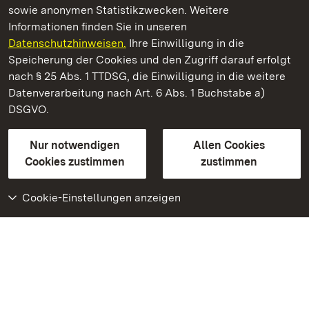
sowie anonymen Statistikzwecken. Weitere
Informationen finden Sie in unseren
Datenschutzhinweisen.
Ihre Einwilligung in die
Residenzschloss Rastatt
Speicherung der Cookies und den Zugriff darauf erfolgt
nach § 25 Abs. 1 TTDSG, die Einwilligung in die weitere
Staatliche Schlösser und Gärten Baden-Württemberg
Datenverarbeitung nach Art. 6 Abs. 1 Buchstabe a)
DSGVO.
Kontakt
FAQ
Impressum
Datenschutz
Gebärdensprache
Leichte Sprache
Erklärung zur Barrierefreiheit
Nur notwendigen
Allen Cookies
BITV-konform (geprüfte Seiten)
Cookies zustimmen
zustimmen
Cookie-Einstellungen anzeigen
Weiteres
Portal
Monumente
Besuchen Sie uns auf
Facebook
Besuchen Sie uns auf
Instagram
Besuchen Sie uns auf