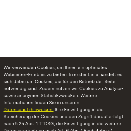
Wir verwenden Cookies, um Ihnen ein optimales
Webseiten-Erlebnis zu bieten. In erster Linie handelt es
Kommen. Staunen. Genießen.
sich dabei um Cookies, die für den Betrieb der Seite
notwendig sind. Zudem nutzen wir Cookies zu Analyse-
sowie anonymen Statistikzwecken. Weitere
Informationen finden Sie in unseren
Datenschutzhinweisen.
Ihre Einwilligung in die
Residenzschloss Rastatt
Speicherung der Cookies und den Zugriff darauf erfolgt
nach § 25 Abs. 1 TTDSG, die Einwilligung in die weitere
Staatliche Schlösser und Gärten Baden-Württemberg
Datenverarbeitung nach Art. 6 Abs. 1 Buchstabe a)