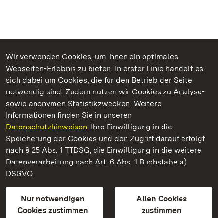
Wir verwenden Cookies, um Ihnen ein optimales
Webseiten-Erlebnis zu bieten. In erster Linie handelt es
Kommen. Staunen. Genießen.
sich dabei um Cookies, die für den Betrieb der Seite
notwendig sind. Zudem nutzen wir Cookies zu Analyse-
sowie anonymen Statistikzwecken. Weitere
Informationen finden Sie in unseren
Datenschutzhinweisen.
Ihre Einwilligung in die
Residenzschloss Rastatt
Speicherung der Cookies und den Zugriff darauf erfolgt
nach § 25 Abs. 1 TTDSG, die Einwilligung in die weitere
Staatliche Schlösser und Gärten Baden-Württemberg
Datenverarbeitung nach Art. 6 Abs. 1 Buchstabe a)
DSGVO.
Kontakt
FAQ
Impressum
Datenschutz
Gebärdensprache
Leichte Sprache
Erklärung zur Barrierefreiheit
Nur notwendigen
Allen Cookies
BITV-konform (geprüfte Seiten)
Cookies zustimmen
zustimmen