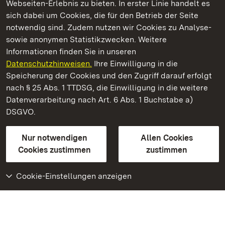
Webseiten-Erlebnis zu bieten. In erster Linie handelt es
Kommen. Staunen. Genießen.
sich dabei um Cookies, die für den Betrieb der Seite
notwendig sind. Zudem nutzen wir Cookies zu Analyse-
sowie anonymen Statistikzwecken. Weitere
Informationen finden Sie in unseren
Datenschutzhinweisen.
Ihre Einwilligung in die
Residenzschloss Rastatt
Speicherung der Cookies und den Zugriff darauf erfolgt
nach § 25 Abs. 1 TTDSG, die Einwilligung in die weitere
Staatliche Schlösser und Gärten Baden-Württemberg
Datenverarbeitung nach Art. 6 Abs. 1 Buchstabe a)
DSGVO.
Kontakt
FAQ
Impressum
Datenschutz
Gebärdensprache
Leichte Sprache
Erklärung zur Barrierefreiheit
Nur notwendigen
Allen Cookies
BITV-konform (geprüfte Seiten)
Cookies zustimmen
zustimmen
Cookie-Einstellungen anzeigen
Weiteres
Portal
Monumente
Besuchen Sie uns auf
Facebook