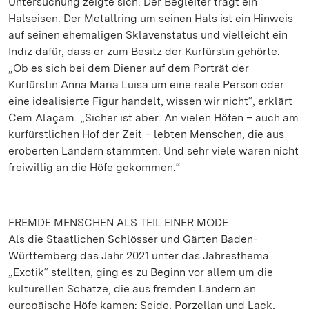
Untersuchung zeigte sich: Der Begleiter trägt ein
Halseisen. Der Metallring um seinen Hals ist ein Hinweis
auf seinen ehemaligen Sklavenstatus und vielleicht ein
Indiz dafür, dass er zum Besitz der Kurfürstin gehörte.
„Ob es sich bei dem Diener auf dem Porträt der
Kurfürstin Anna Maria Luisa um eine reale Person oder
eine idealisierte Figur handelt, wissen wir nicht“, erklärt
Cem Alaçam. „Sicher ist aber: An vielen Höfen – auch am
kurfürstlichen Hof der Zeit – lebten Menschen, die aus
eroberten Ländern stammten. Und sehr viele waren nicht
freiwillig an die Höfe gekommen.“
FREMDE MENSCHEN ALS TEIL EINER MODE
Als die Staatlichen Schlösser und Gärten Baden-
Württemberg das Jahr 2021 unter das Jahresthema
„Exotik“ stellten, ging es zu Beginn vor allem um die
kulturellen Schätze, die aus fremden Ländern an
europäische Höfe kamen: Seide, Porzellan und Lack,