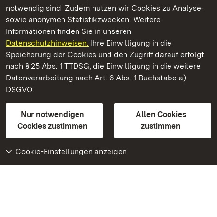
notwendig sind. Zudem nutzen wir Cookies zu Analyse-
sowie anonymen Statistikzwecken. Weitere
Informationen finden Sie in unseren
Datenschutzhinweisen.
Ihre Einwilligung in die
Residenzschloss Rastatt
Speicherung der Cookies und den Zugriff darauf erfolgt
nach § 25 Abs. 1 TTDSG, die Einwilligung in die weitere
Staatliche Schlösser und Gärten Baden-Württemberg
Datenverarbeitung nach Art. 6 Abs. 1 Buchstabe a)
DSGVO.
Kontakt
FAQ
Impressum
Datenschutz
Gebärdensprache
Leichte Sprache
Erklärung zur Barrierefreiheit
Nur notwendigen
Allen Cookies
BITV-konform (geprüfte Seiten)
Cookies zustimmen
zustimmen
Cookie-Einstellungen anzeigen
Weiteres
Portal
Monumente
Besuchen Sie uns auf
Facebook
Besuchen Sie uns auf
Instagram