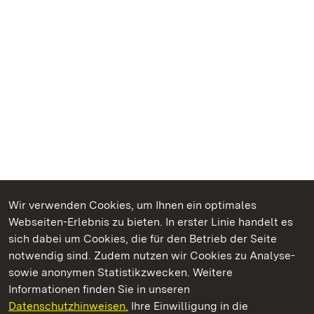
Wir verwenden Cookies, um Ihnen ein optimales
Webseiten-Erlebnis zu bieten. In erster Linie handelt es
Kommen. Staunen. Genießen.
sich dabei um Cookies, die für den Betrieb der Seite
notwendig sind. Zudem nutzen wir Cookies zu Analyse-
sowie anonymen Statistikzwecken. Weitere
Informationen finden Sie in unseren
Datenschutzhinweisen.
Ihre Einwilligung in die
Residenzschloss Rastatt