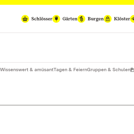
Schlösser
Gärten
Burgen
Klöster
Wissenswert & amüsant
Tagen & Feiern
Gruppen & Schulen
P