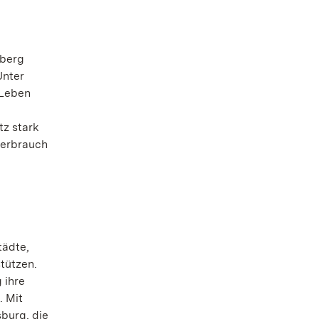
mberg
Unter
 Leben
tz stark
verbrauch
tädte,
tützen.
 ihre
. Mit
burg, die