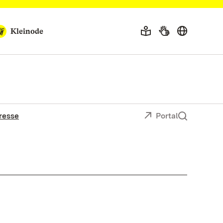
Kleinode
resse
Portal