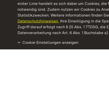
erster Linie handelt es sich dabei um Cookies, die 
notwendig sind. Zudem nutzen wir Cookies zu Ana
Statistikzwecken. Weitere Informationen finden Sie
Datenschutzhinweisen.
Ihre Einwilligung in die S
Kommen. Staunen. Genießen.
Zugriff darauf erfolgt nach § 25 Abs. 1 TTDSG, die E
Datenverarbeitung nach Art. 6 Abs. 1 Buchstabe a
Cookie-Einstellungen anzeigen
Residenzschloss Rastatt