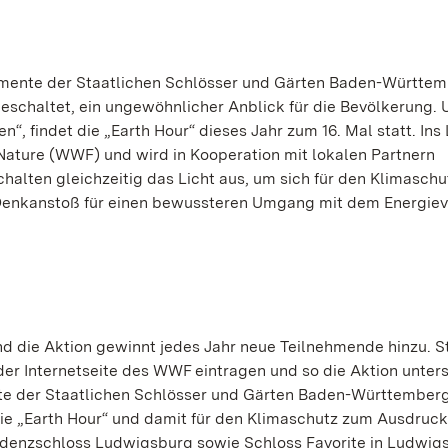
mente der Staatlichen Schlösser und Gärten Baden-Württe
eschaltet, ein ungewöhnlicher Anblick für die Bevölkerung. 
“, findet die „Earth Hour“ dieses Jahr zum 16. Mal statt. Ins
ature (WWF) und wird in Kooperation mit lokalen Partnern
chalten gleichzeitig das Licht aus, um sich für den Klimaschu
n Denkanstoß für einen bewussteren Umgang mit dem Energie
d die Aktion gewinnt jedes Jahr neue Teilnehmende hinzu. S
er Internetseite des WWF eintragen und so die Aktion unters
e der Staatlichen Schlösser und Gärten Baden-Württemberg
die „Earth Hour“ und damit für den Klimaschutz zum Ausdruck
denzschloss Ludwigsburg sowie Schloss Favorite in Ludwigs