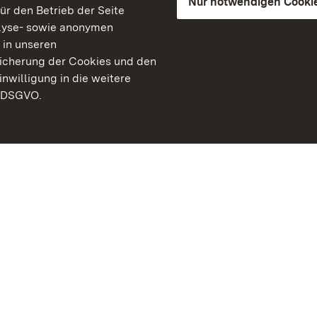
Nur notwendigen Cooki
für den Betrieb der Seite
lyse- sowie anonymen
 in unseren
peicherung der Cookies und den
inwilligung in die weitere
) DSGVO.
Staatliche Schlösser un
Baden-Württemberg
Kontakt
FAQ
Impressum
Datenschutz
Gebärdensprache
Leichte Sprache
Erklärung zur Barrierefre
BITV-konform (geprüfte S