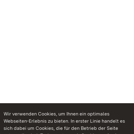
Wir verwenden Cookies, um Ihnen ein optimales
Webseiten-Erlebnis zu bieten. In erster Linie handelt es
Kommen. Staunen. Genießen.
sich dabei um Cookies, die für den Betrieb der Seite