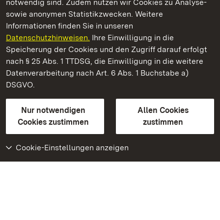
notwendig sind. Zudem nutzen wir Cookies zu Analyse-
sowie anonymen Statistikzwecken. Weitere
Informationen finden Sie in unseren
Datenschutzhinweisen.
Ihre Einwilligung in die
Residenzschloss Rastatt
Speicherung der Cookies und den Zugriff darauf erfolgt
nach § 25 Abs. 1 TTDSG, die Einwilligung in die weitere
Staatliche Schlösser und Gärten Baden-Württemberg
Datenverarbeitung nach Art. 6 Abs. 1 Buchstabe a)
DSGVO.
Kontakt
FAQ
Impressum
Datenschutz
Gebärdensprache
Leichte Sprache
Erklärung zur Barrierefreiheit
Nur notwendigen
Allen Cookies
BITV-konform (geprüfte Seiten)
Cookies zustimmen
zustimmen
Cookie-Einstellungen anzeigen
Weiteres
Portal
Monumente
Besuchen Sie uns auf
Facebook
Besuchen Sie uns auf
Instagram