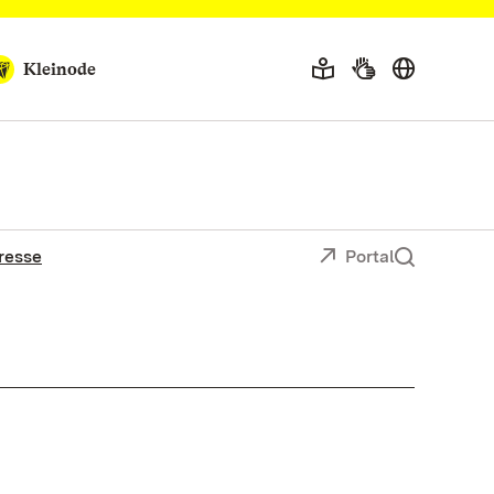
Kleinode
resse
Portal