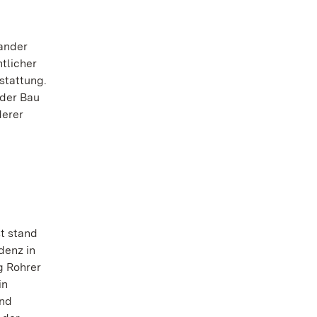
ander
tlicher
stattung.
 der Bau
derer
t stand
denz in
g Rohrer
in
und