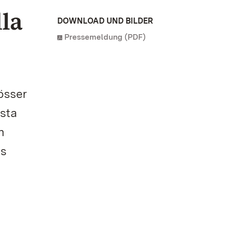
la
DOWNLOAD UND BILDER
Pressemeldung (PDF)
össer
sta
n
ss