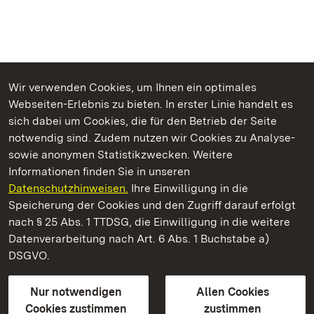
Wir verwenden Cookies, um Ihnen ein optimales
Webseiten-Erlebnis zu bieten. In erster Linie handelt es
Kommen. Staunen. Genießen.
sich dabei um Cookies, die für den Betrieb der Seite
notwendig sind. Zudem nutzen wir Cookies zu Analyse-
sowie anonymen Statistikzwecken. Weitere
Informationen finden Sie in unseren
Datenschutzhinweisen.
Ihre Einwilligung in die
Residenzschloss Rastatt
Speicherung der Cookies und den Zugriff darauf erfolgt
nach § 25 Abs. 1 TTDSG, die Einwilligung in die weitere
Staatliche Schlösser und Gärten Baden-Württemberg
Datenverarbeitung nach Art. 6 Abs. 1 Buchstabe a)
DSGVO.
Kontakt
FAQ
Impressum
Datenschutz
Gebärdensprache
Leichte Sprache
Erklärung zur Barrierefreiheit
Nur notwendigen
Allen Cookies
BITV-konform (geprüfte Seiten)
Cookies zustimmen
zustimmen