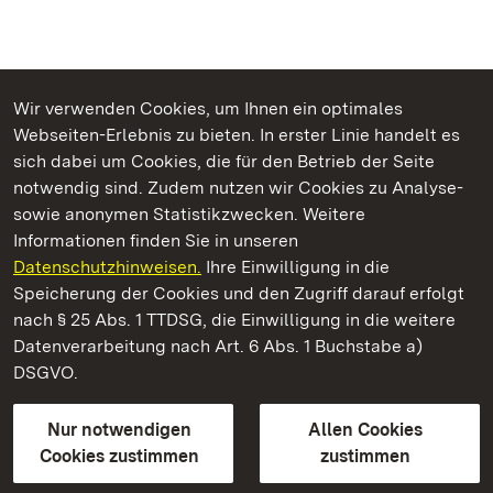
Wir verwenden Cookies, um Ihnen ein optimales
Webseiten-Erlebnis zu bieten. In erster Linie handelt es
Kommen. Staunen. Genießen.
sich dabei um Cookies, die für den Betrieb der Seite
notwendig sind. Zudem nutzen wir Cookies zu Analyse-
sowie anonymen Statistikzwecken. Weitere
Informationen finden Sie in unseren
Datenschutzhinweisen.
Ihre Einwilligung in die
Residenzschloss Rastatt
Speicherung der Cookies und den Zugriff darauf erfolgt
nach § 25 Abs. 1 TTDSG, die Einwilligung in die weitere
Staatliche Schlösser und Gärten Baden-Württemberg
Datenverarbeitung nach Art. 6 Abs. 1 Buchstabe a)
DSGVO.
Kontakt
FAQ
Impressum
Datenschutz
Gebärdensprache
Leichte Sprache
Erklärung zur Barrierefreiheit
Nur notwendigen
Allen Cookies
BITV-konform (geprüfte Seiten)
Cookies zustimmen
zustimmen