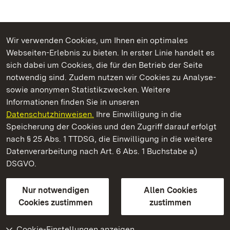
Wir verwenden Cookies, um Ihnen ein optimales
Webseiten-Erlebnis zu bieten. In erster Linie handelt es
Kommen. Staunen. Genießen.
sich dabei um Cookies, die für den Betrieb der Seite
notwendig sind. Zudem nutzen wir Cookies zu Analyse-
sowie anonymen Statistikzwecken. Weitere
Informationen finden Sie in unseren
Datenschutzhinweisen.
Ihre Einwilligung in die
Residenzschloss Rastatt
Speicherung der Cookies und den Zugriff darauf erfolgt
nach § 25 Abs. 1 TTDSG, die Einwilligung in die weitere
Staatliche Schlösser und Gärten Baden-Württemberg
Datenverarbeitung nach Art. 6 Abs. 1 Buchstabe a)
DSGVO.
Kontakt
FAQ
Impressum
Datenschutz
Gebärdensprache
Leichte Sprache
Erklärung zur Barrierefreiheit
Nur notwendigen
Allen Cookies
BITV-konform (geprüfte Seiten)
Cookies zustimmen
zustimmen
Cookie-Einstellungen anzeigen