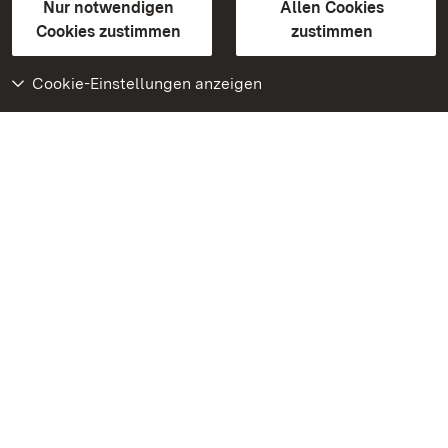
Erklärung zur Barrierefreiheit
Nur notwendigen
Allen Cookies
BITV-konform (geprüfte Seiten)
Cookies zustimmen
zustimmen
Cookie-Einstellungen anzeigen
Weiteres
Portal
Monumente
Besuchen Sie uns auf
Facebook
Besuchen Sie uns auf
Instagram
Besuchen Sie uns auf
Youtube
Lernen Sie unsere Apps
kennen
Google Play Store
App Store für iPhone