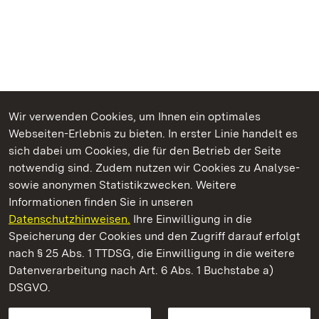
Wir verwenden Cookies, um Ihnen ein optimales
Webseiten-Erlebnis zu bieten. In erster Linie handelt es
Kommen. Staunen. Genießen.
sich dabei um Cookies, die für den Betrieb der Seite
notwendig sind. Zudem nutzen wir Cookies zu Analyse-
sowie anonymen Statistikzwecken. Weitere
Informationen finden Sie in unseren
Datenschutzhinweisen.
Ihre Einwilligung in die
Residenzschloss Rastatt
Speicherung der Cookies und den Zugriff darauf erfolgt
nach § 25 Abs. 1 TTDSG, die Einwilligung in die weitere
Staatliche Schlösser und Gärten Baden-Württemberg
Datenverarbeitung nach Art. 6 Abs. 1 Buchstabe a)
DSGVO.
Kontakt
FAQ
Impressum
Datenschutz
Gebärdensprache
Leichte Sprache