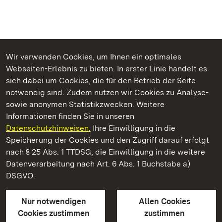
Wir verwenden Cookies, um Ihnen ein optimales
Webseiten-Erlebnis zu bieten. In erster Linie handelt es
Kommen. Staunen. Genießen.
sich dabei um Cookies, die für den Betrieb der Seite
notwendig sind. Zudem nutzen wir Cookies zu Analyse-
sowie anonymen Statistikzwecken. Weitere
Informationen finden Sie in unseren
Datenschutzhinweisen.
Ihre Einwilligung in die
Residenzschloss Rastatt
Speicherung der Cookies und den Zugriff darauf erfolgt
nach § 25 Abs. 1 TTDSG, die Einwilligung in die weitere
Staatliche Schlösser und Gärten Baden-Württemberg
Datenverarbeitung nach Art. 6 Abs. 1 Buchstabe a)
DSGVO.
Kontakt
FAQ
Impressum
Datenschutz
Gebärdensprache
Leichte Sprache
Erklärung zur Barrierefreiheit
Nur notwendigen
Allen Cookies
BITV-konform (geprüfte Seiten)
Cookies zustimmen
zustimmen