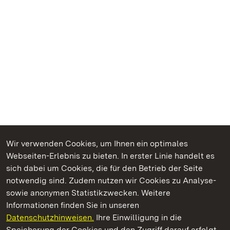
Wir verwenden Cookies, um Ihnen ein optimales
Webseiten-Erlebnis zu bieten. In erster Linie handelt es
Kommen. Staunen. Genießen.
sich dabei um Cookies, die für den Betrieb der Seite
notwendig sind. Zudem nutzen wir Cookies zu Analyse-
sowie anonymen Statistikzwecken. Weitere
Informationen finden Sie in unseren
Datenschutzhinweisen.
Ihre Einwilligung in die
Residenzschloss Rastatt
Speicherung der Cookies und den Zugriff darauf erfolgt