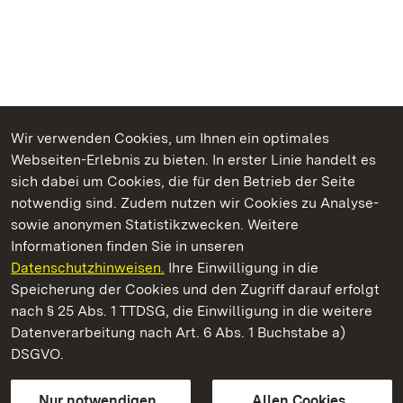
Wir verwenden Cookies, um Ihnen ein optimales
Webseiten-Erlebnis zu bieten. In erster Linie handelt es
Kommen. Staunen. Genießen.
sich dabei um Cookies, die für den Betrieb der Seite
notwendig sind. Zudem nutzen wir Cookies zu Analyse-
sowie anonymen Statistikzwecken. Weitere
Informationen finden Sie in unseren
Datenschutzhinweisen.
Ihre Einwilligung in die
Residenzschloss Rastatt
Speicherung der Cookies und den Zugriff darauf erfolgt
nach § 25 Abs. 1 TTDSG, die Einwilligung in die weitere
Staatliche Schlösser und Gärten Baden-Württemberg
Datenverarbeitung nach Art. 6 Abs. 1 Buchstabe a)
DSGVO.
Kontakt
FAQ
Impressum
Datenschutz
Gebärdensprache
Leichte Sprache
Erklärung zur Barrierefreiheit
Nur notwendigen
Allen Cookies