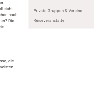
er
lleicht
Private Gruppen & Vereine
uchen nach
Reiseveranstalter
ren? Die
nis
sse, die
 meisten