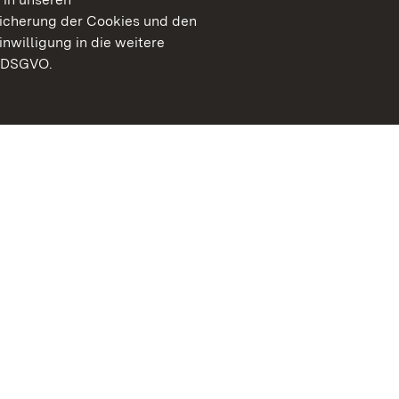
peicherung der Cookies und den
inwilligung in die weitere
) DSGVO.
Staatliche Schlösser un
Baden-Württemberg
Kontakt
FAQ
Impressum
Datenschutz
Gebärdensprache
Leichte Sprache
Erklärung zur Barrierefre
BITV-konform (geprüfte S