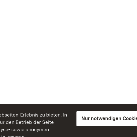
seiten-Erlebnis zu bieten. In
Nur notwendigen Cooki
für den Betrieb der Seite
lyse- sowie anonymen
 in unseren