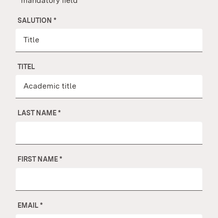
* mandatory field
SALUTION
*
TITEL
LAST NAME
*
FIRST NAME
*
EMAIL
*