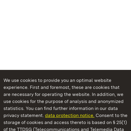
We use cookies to provide you an optimal website
experience. First and foremost, these are cookies that
are necessary for operating the website. In addition, we
use cookies for the purpose of analysis and anonymized
State Palaces and Gardens of Baden-Wuerttemberg
statistics. You can find further information in our data
privacy statement.
data protection notice.
Consent to the
storage of cookies and access thereto is based on § 25(1)
of the TTDSG (Telecommunications and Telemedia Data