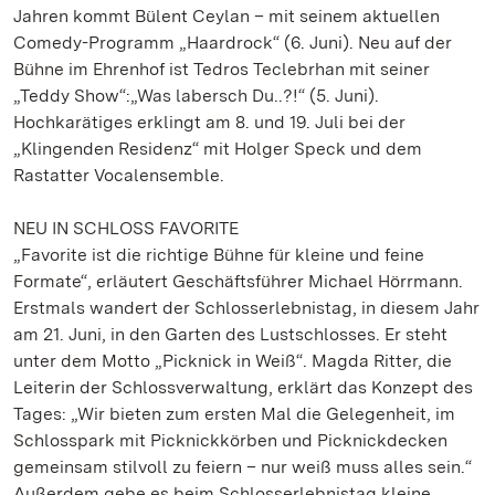
Jahren kommt Bülent Ceylan – mit seinem aktuellen
Comedy-Programm „Haardrock“ (6. Juni). Neu auf der
Bühne im Ehrenhof ist Tedros Teclebrhan mit seiner
„Teddy Show“:„Was labersch Du..?!“ (5. Juni).
Hochkarätiges erklingt am 8. und 19. Juli bei der
„Klingenden Residenz“ mit Holger Speck und dem
Rastatter Vocalensemble.
NEU IN SCHLOSS FAVORITE
„Favorite ist die richtige Bühne für kleine und feine
Formate“, erläutert Geschäftsführer Michael Hörrmann.
Erstmals wandert der Schlosserlebnistag, in diesem Jahr
am 21. Juni, in den Garten des Lustschlosses. Er steht
unter dem Motto „Picknick in Weiß“. Magda Ritter, die
Leiterin der Schlossverwaltung, erklärt das Konzept des
Tages: „Wir bieten zum ersten Mal die Gelegenheit, im
Schlosspark mit Picknickkörben und Picknickdecken
gemeinsam stilvoll zu feiern – nur weiß muss alles sein.“
Außerdem gebe es beim Schlosserlebnistag kleine