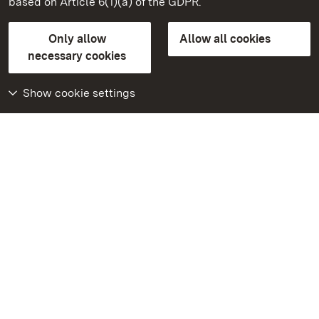
based on Article 6(1)(a) of the GDPR.
State Palaces and Gardens of Baden-Wuerttemberg
Only allow
Allow all cookies
Contact us
FAQ
Masthead
Data protection
necessary cookies
Declaration on barrier-free access
BITV-konform (geprüfte Seiten)
Show cookie settings
More
Home
Monuments
Visit our Facebook
page
Visit our Instagram
page
Visit our YouTube
channel
Get to know our apps
Google Play Store
App Store for iPhone