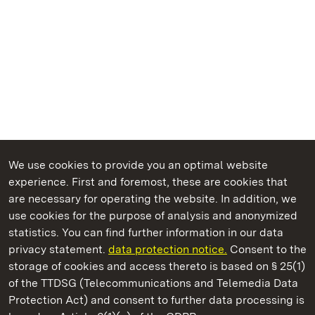
We use cookies to provide you an optimal website
experience. First and foremost, these are cookies that
are necessary for operating the website. In addition, we
use cookies for the purpose of analysis and anonymized
State Palaces and Gardens of Baden-Wuerttemberg
statistics. You can find further information in our data
privacy statement.
data protection notice.
Consent to the
storage of cookies and access thereto is based on § 25(1)
of the TTDSG (Telecommunications and Telemedia Data
Rastatt Residential Palace
Protection Act) and consent to further data processing is