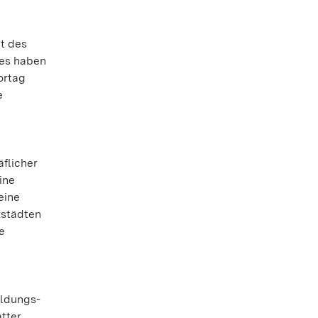
kt des
ges haben
ortag
e
flicher
ine
eine
zstädten
e
ildungs-
tter