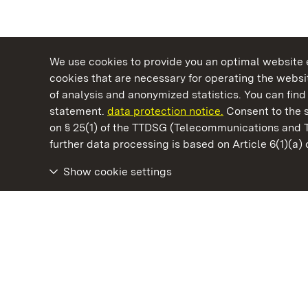
We use cookies to provide you an optimal website e
cookies that are necessary for operating the websit
of analysis and anonymized statistics. You can find 
statement.
data protection notice.
Consent to the s
on § 25(1) of the TTDSG (Telecommunications and 
State Palaces and Gardens of Baden-Wuertt
further data processing is based on Article 6(1)(a)
Show cookie settings
Rastatt Residential Palace