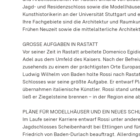
Jagd- und Residenzschloss sowie die Modellhäuser 
Kunsthistorikerin an der Universität Stuttgart un
Ihre Fachgebiete sind die Architektur und Raumku
Frühen Neuzeit sowie die mittelalterliche Architek
GROSSE AUFGABEN IN RASTATT
Vor seiner Zeit in Rastatt arbeitete Domenico Egid
Adel aus dem Umfeld des Kaisers. Nach der Befreiu
zusehends zu einem der prächtigsten Orte Europas
Ludwig Wilhelm von Baden holte Rossi nach Rastatt
Schlosses war seine größte Aufgabe. Er entwarf P
übernahmen italienische Künstler. Rossi stand un
ließ er Ziegelsteine brennen – in der Region eine a
PLÄNE FÜR MODELLHÄUSER UND EIN NEUES SCH
Im Laufe seiner Karriere entwarf Rossi unter ander
Jagdschlosses Scheibenhardt bei Ettlingen und für
Friedrich von Baden-Durlach beauftragt. Allerdings