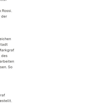
 Rossi.
 der
reichen
Stadt
Markgraf
u des
arbeiten
sen. So
raf
stellt.