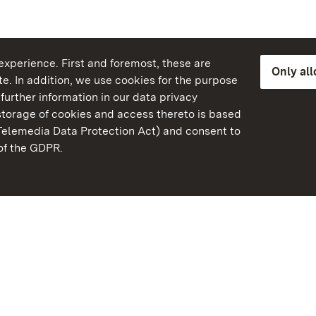
xperience. First and foremost, these are
Only al
e. In addition, we use cookies for the purpose
further information in our data privacy
torage of cookies and access thereto is based
Telemedia Data Protection Act) and consent to
emberg
 of the GDPR.
State Palaces and Garde
Baden-Wuerttemberg
Contact us
FAQ
Masthead
Data protection
Declaration on barrier-f
BITV-konform (geprüfte S