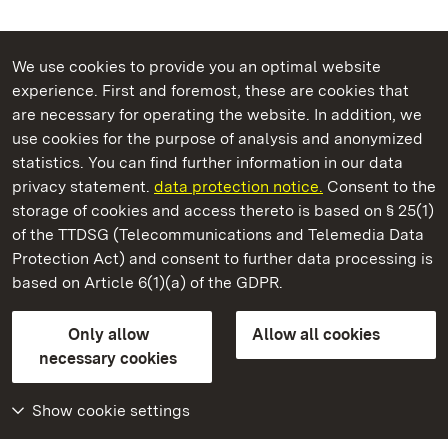
We use cookies to provide you an optimal website
experience. First and foremost, these are cookies that
are necessary for operating the website. In addition, we
use cookies for the purpose of analysis and anonymized
State Palaces and Gardens of Baden-Wuerttemberg
statistics. You can find further information in our data
privacy statement.
data protection notice.
Consent to the
storage of cookies and access thereto is based on § 25(1)
of the TTDSG (Telecommunications and Telemedia Data
Rastatt Residential Palace
Protection Act) and consent to further data processing is
based on Article 6(1)(a) of the GDPR.
State Palaces and Gardens of Baden-Wuerttemberg
Only allow
Allow all cookies
Contact us
FAQ
Masthead
Data protection
necessary cookies
Declaration on barrier-free access
BITV-konform (geprüfte Seiten)
Show cookie settings