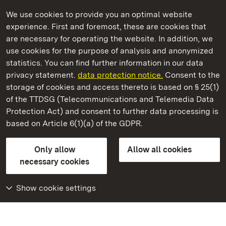
We use cookies to provide you an optimal website
experience. First and foremost, these are cookies that
are necessary for operating the website. In addition, we
use cookies for the purpose of analysis and anonymized
State Palaces and Gardens of Baden-Wuerttemberg
statistics. You can find further information in our data
privacy statement.
data protection notice.
Consent to the
storage of cookies and access thereto is based on § 25(1)
of the TTDSG (Telecommunications and Telemedia Data
Rastatt Residential Palace
Protection Act) and consent to further data processing is
based on Article 6(1)(a) of the GDPR.
State Palaces and Gardens of Baden-Wuerttemberg
Only allow
Allow all cookies
Contact us
FAQ
Masthead
Data protection
necessary cookies
Declaration on barrier-free access
BITV-konform (geprüfte Seiten)
Show cookie settings
More