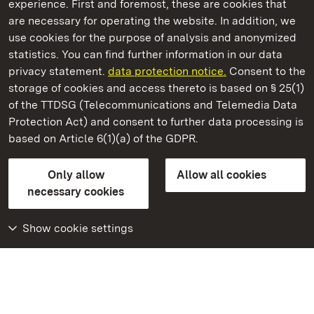
experience. First and foremost, these are cookies that
are necessary for operating the website. In addition, we
use cookies for the purpose of analysis and anonymized
State Palaces and Gardens of Baden-Wuerttemberg
statistics. You can find further information in our data
privacy statement.
data protection notice.
Consent to the
storage of cookies and access thereto is based on § 25(1)
of the TTDSG (Telecommunications and Telemedia Data
Rastatt Residential Palace
Protection Act) and consent to further data processing is
based on Article 6(1)(a) of the GDPR.
State Palaces and Gardens of Baden-Wuerttemberg
Only allow
Allow all cookies
Contact us
FAQ
Masthead
Data protection
necessary cookies
Declaration on barrier-free access
BITV-konform (geprüfte Seiten)
Show cookie settings
More
Home
Monuments
Visit our Facebook