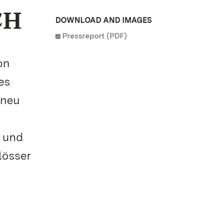
CH
DOWNLOAD AND IMAGES
Pressreport (PDF)
on
es
 neu
– und
lösser