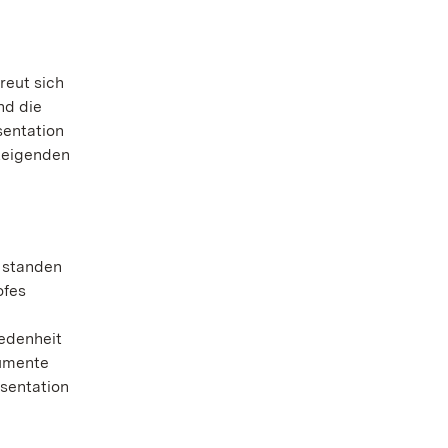
reut sich
nd die
sentation
steigenden
g standen
ofes
edenheit
numente
äsentation