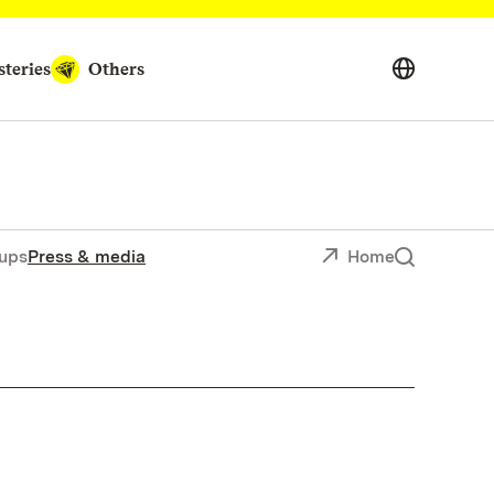
teries
Others
ups
Press & media
Home