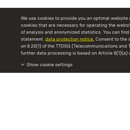
We use cookies to provide you an optimal website e
cookies that are necessary for operating the websit
of analysis and anonymized statistics. You can find 
statement.
data protection notice.
Consent to the s
on § 25(1) of the TTDSG (Telecommunications and 
State Palaces and Gardens of Baden-Wuertt
further data processing is based on Article 6(1)(a)
Show cookie settings
Rastatt Residential Palace