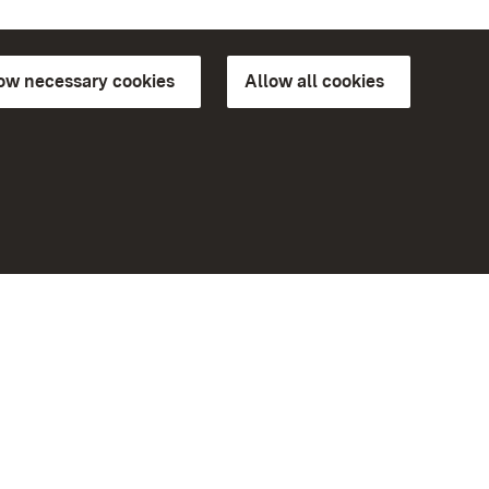
low necessary cookies
Allow all cookies
ns of
More
Home
Monuments
Visit our Facebook page
Visit our Instagram page
Visit our YouTube channel
ree access
Get to know our apps
eiten)
Google Play Store