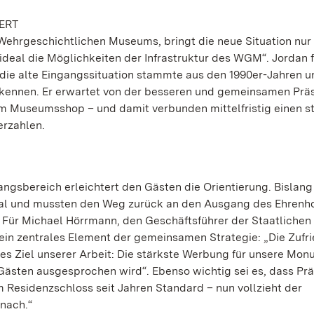
ERT
 Wehrgeschichtlichen Museums, bringt die neue Situation nur
deal die Möglichkeiten der Infrastruktur des WGM“. Jordan f
die alte Eingangssituation stammte aus den 1990er-Jahren u
erkennen. Er erwartet von der besseren und gemeinsamen Prä
 im Museumsshop – und damit verbunden mittelfristig einen 
erzahlen.
angsbereich erleichtert den Gästen die Orientierung. Bislan
al und mussten den Weg zurück an den Ausgang des Ehrenh
. Für Michael Hörrmann, den Geschäftsführer der Staatlichen
in zentrales Element der gemeinsamen Strategie: „Die Zufri
es Ziel unserer Arbeit: Die stärkste Werbung für unsere Mo
 Gästen ausgesprochen wird“. Ebenso wichtig sei es, dass Pr
m Residenzschloss seit Jahren Standard – nun vollzieht der
nach.“