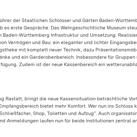
ührer der Staatlichen Schlösser und Gärten Baden-Württem
b es erste Gespräche. Das Wehrgeschichtliche Museum steu
n Baden-Württemberg Infrastruktur und Umsetzung. Realisie
von Vermögen und Bau: ein eleganter und lichter Eingangsbe
gstheke mit komplett neuer Technik, dazu Präsentationsmöbe
ränke und ein Garderobenbereich. Insbesondere für Gruppen
rfügung. Zudem ist der neue Kassenbereich ein wetterunabh
g Rastatt, bringt die neue Kassensituation beträchtliche Vort
e Empfangsbereich bietet mehr Komfort. Wer nun ins Schloss
 Schließfächer, Shop, Toiletten und Aufzug“. Auch organisato
d Anmeldungen laufen nun für beide Institutionen zentral an