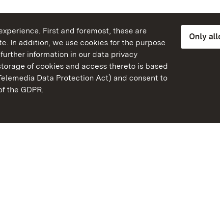
xperience. First and foremost, these are
Only al
e. In addition, we use cookies for the purpose
further information in our data privacy
torage of cookies and access thereto is based
Telemedia Data Protection Act) and consent to
emberg
 of the GDPR.
State Palaces and Garde
Baden-Wuerttemberg
Contact us
FAQ
Masthead
Data protection
Declaration on barrier-f
BITV-konform (geprüfte S