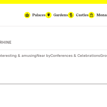
Palaces
Gardens
Castles
Monas
 RHINE
nteresting & amusing
Near by
Conferences & Celebrations
Gro