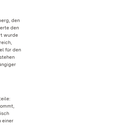
berg, den
erte den
rt wurde
reich,
l für den
 stehen
ängiger
eile:
 kommt,
risch
 einer