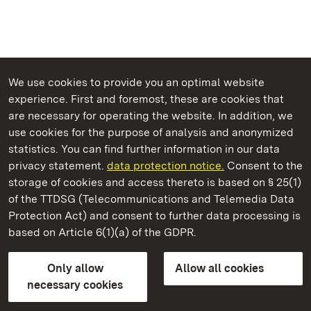
We use cookies to provide you an optimal website
experience. First and foremost, these are cookies that
are necessary for operating the website. In addition, we
use cookies for the purpose of analysis and anonymized
State Palaces and Gardens of Baden-Wuerttemberg
statistics. You can find further information in our data
privacy statement.
data protection notice.
Consent to the
storage of cookies and access thereto is based on § 25(1)
of the TTDSG (Telecommunications and Telemedia Data
Rastatt Residential Palace
Protection Act) and consent to further data processing is
based on Article 6(1)(a) of the GDPR.
State Palaces and Gardens of Baden-Wuerttemberg
Only allow
Allow all cookies
Contact us
FAQ
Masthead
Data protection
necessary cookies
Declaration on barrier-free access