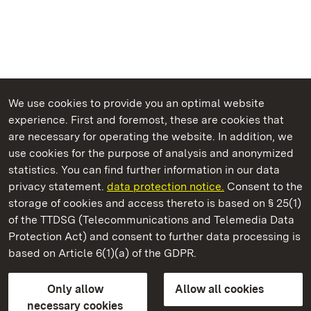
We use cookies to provide you an optimal website
experience. First and foremost, these are cookies that
are necessary for operating the website. In addition, we
use cookies for the purpose of analysis and anonymized
State Palaces and Gardens of Baden-Wuerttemberg
statistics. You can find further information in our data
privacy statement.
data protection notice.
Consent to the
storage of cookies and access thereto is based on § 25(1)
of the TTDSG (Telecommunications and Telemedia Data
Rastatt Residential Palace
Protection Act) and consent to further data processing is
based on Article 6(1)(a) of the GDPR.
State Palaces and Gardens of Baden-Wuerttemberg
Only allow
Allow all cookies
Contact us
FAQ
Masthead
Data protection
necessary cookies