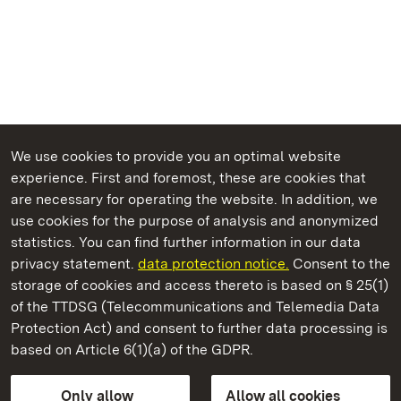
We use cookies to provide you an optimal website
experience. First and foremost, these are cookies that
are necessary for operating the website. In addition, we
use cookies for the purpose of analysis and anonymized
State Palaces and Gardens of Baden-Wuerttemberg
statistics. You can find further information in our data
privacy statement.
data protection notice.
Consent to the
storage of cookies and access thereto is based on § 25(1)
of the TTDSG (Telecommunications and Telemedia Data
Rastatt Residential Palace
Protection Act) and consent to further data processing is
based on Article 6(1)(a) of the GDPR.
State Palaces and Gardens of Baden-Wuerttemberg
Only allow
Allow all cookies