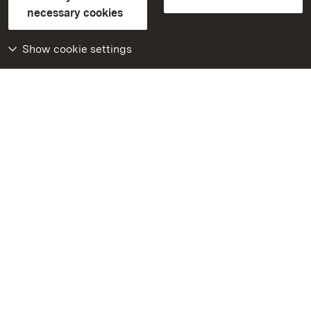
Contact us
FAQ
Masthead
Data protection
necessary cookies
Declaration on barrier-free access
BITV-konform (geprüfte Seiten)
Show cookie settings
More
Home
Monuments
Visit our Facebook
page
Visit our Instagram
page
Visit our YouTube
channel
Get to know our apps
Google Play Store
App Store for iPhone