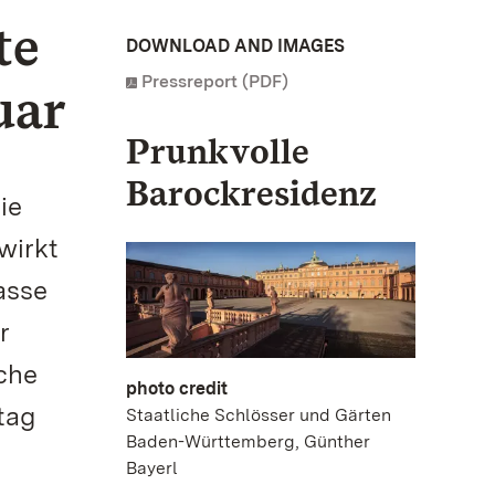
te
DOWNLOAD AND IMAGES
Pressreport (PDF)
uar
Prunkvolle
Barockresidenz
ie
wirkt
asse
r
che
photo credit
tag
Staatliche Schlösser und Gärten
Baden-Württemberg, Günther
Bayerl