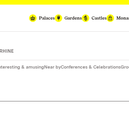
Palaces
Gardens
Castles
Monas
 RHINE
nteresting & amusing
Near by
Conferences & Celebrations
Gro