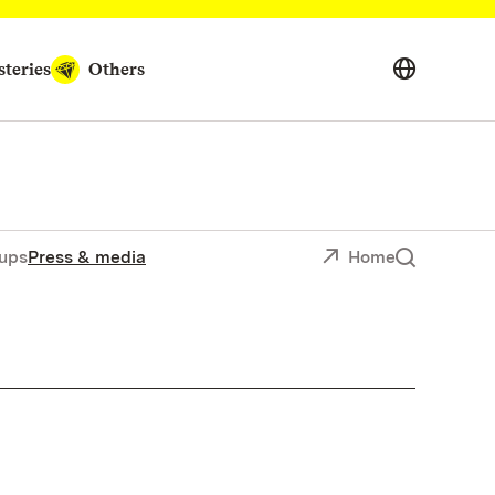
teries
Others
ups
Press & media
Home