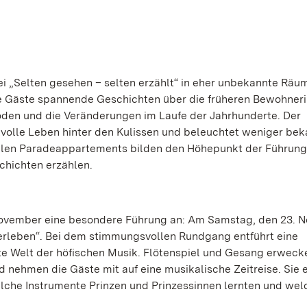
ei „Selten gesehen – selten erzählt“ in eher unbekannte Räu
ie Gäste spannende Geschichten über die früheren Bewohner
den und die Veränderungen im Laufe der Jahrhunderte. Der
kvolle Leben hinter den Kulissen und beleuchtet weniger be
ollen Paradeappartements bilden den Höhepunkt der Führung
chichten erzählen.
 November eine besondere Führung an: Am Samstag, den 23. 
 erleben“. Bei dem stimmungsvollen Rundgang entführt eine
te Welt der höfischen Musik. Flötenspiel und Gesang erweck
nehmen die Gäste mit auf eine musikalische Zeitreise. Sie e
elche Instrumente Prinzen und Prinzessinnen lernten und we