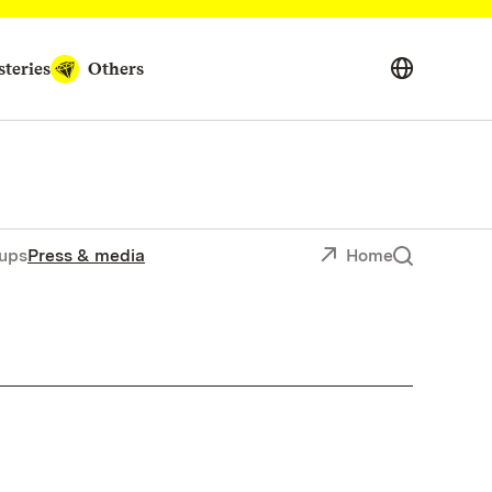
teries
Others
ups
Press & media
Home