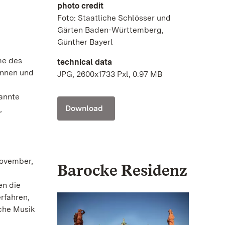
photo credit
Foto: Staatliche Schlösser und
Gärten Baden-Württemberg,
Günther Bayerl
me des
technical data
innen und
JPG, 2600x1733 Pxl, 0.97 MB
kannte
Download
,
November,
Barocke Residenz
en die
rfahren,
lche Musik