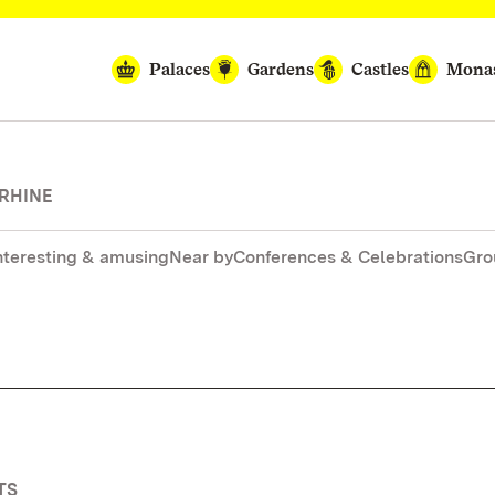
Palaces
Gardens
Castles
Monas
 RHINE
nteresting & amusing
Near by
Conferences & Celebrations
Gro
TS