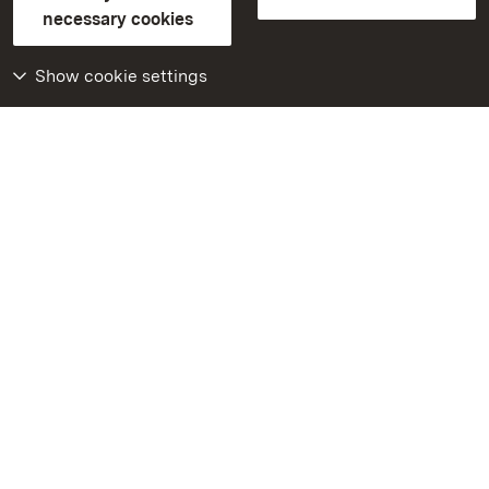
Contact us
FAQ
Masthead
Data protection
necessary cookies
Declaration on barrier-free access
BITV-konform (geprüfte Seiten)
Show cookie settings
More
Home
Monuments
Visit our Facebook
page
Visit our Instagram
page
Visit our YouTube
channel
Get to know our apps
Google Play Store
App Store for iPhone