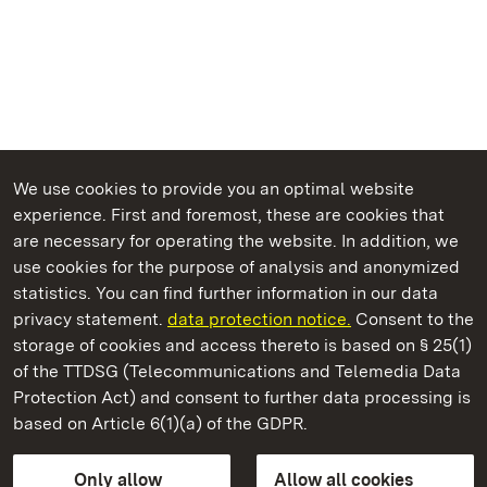
We use cookies to provide you an optimal website
experience. First and foremost, these are cookies that
are necessary for operating the website. In addition, we
use cookies for the purpose of analysis and anonymized
State Palaces and Gardens of Baden-Wuerttemberg
statistics. You can find further information in our data
privacy statement.
data protection notice.
Consent to the
storage of cookies and access thereto is based on § 25(1)
of the TTDSG (Telecommunications and Telemedia Data
Rastatt Residential Palace
Protection Act) and consent to further data processing is
based on Article 6(1)(a) of the GDPR.
State Palaces and Gardens of Baden-Wuerttemberg
Only allow
Allow all cookies