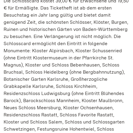
Die Schlosscard kostet 39,00 € für Erwachsene und 19,50
€ für Ermäßigte. Das Ticketheft ist ab dem ersten
Besuchstag ein Jahr lang gültig und bietet damit
genügend Zeit, die schönsten Schlösser, Klöster, Burgen,
Ruinen und historischen Gärten von Baden-Württemberg
zu besuchen. Eine Verlängerung ist nicht möglich. Die
Schlosscard ermöglicht den Eintritt in folgende
Monumente: Kloster Alpirsbach, Kloster Schussenried
(ohne Eintritt Klostermuseum in der Pfarrkirche St.
Magnus), Kloster und Schloss Bebenhausen, Schloss
Bruchsal, Schloss Heidelberg (ohne Bergbahnnutzung),
Botanischer Garten Karlsruhe, Großherzogliche
Grabkapelle Karlsruhe, Schloss Kirchheim,
Residenzschloss Ludwigsburg (ohne Eintritt Blühendes
Barock), Barockschloss Mannheim, Kloster Maulbronn,
Neues Schloss Meersburg, Kloster Ochsenhausen,
Residenzschloss Rastatt, Schloss Favorite Rastatt,
Kloster und Schloss Salem, Schloss und Schlossgarten
Schwetzingen, Festungsruine Hohentwiel, Schloss