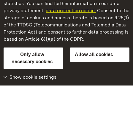
statistics. You can find further information in our data
privacy statement.
data protection notice.
Consent to the
storage of cookies and access thereto is based on § 25(1)
of the TTDSG (Telecommunications and Telemedia Data
Rastatt Residential Palace
Protection Act) and consent to further data processing is
based on Article 6(1)(a) of the GDPR.
State Palaces and Gardens of Baden-Wuerttemberg
Only allow
Allow all cookies
Contact us
FAQ
Masthead
Data protection
necessary cookies
Declaration on barrier-free access
BITV-konform (geprüfte Seiten)
Show cookie settings
More
Home
Monuments
Visit our Facebook
page
Visit our Instagram
page