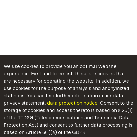
We use cookies to provide you an optimal website
experience. First and foremost, these are cookies that
are necessary for operating the website. In addition, we
use cookies for the purpose of analysis and anonymized
State Palaces and Gardens of Baden-Wuerttemberg
statistics. You can find further information in our data
privacy statement.
data protection notice.
Consent to the
storage of cookies and access thereto is based on § 25(1)
of the TTDSG (Telecommunications and Telemedia Data
Rastatt Residential Palace
Protection Act) and consent to further data processing is
based on Article 6(1)(a) of the GDPR.