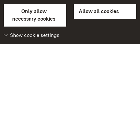
State Palaces and Gardens of Baden-Wuerttemberg
Only allow
Allow all cookies
Contact us
FAQ
Masthead
Data protection
necessary cookies
Declaration on barrier-free access
BITV-konform (geprüfte Seiten)
Show cookie settings
More
Home
Monuments
Visit our Facebook
page
Visit our Instagram
page
Visit our YouTube
channel
Get to know our apps
Google Play Store
App Store for iPhone