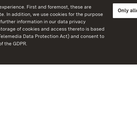
xperience. First and foremost, these are
Only al
e. In addition, we use cookies for the purpose
further information in our data privacy
torage of cookies and access thereto is based
Telemedia Data Protection Act) and consent to
emberg
 of the GDPR.
State Palaces and Garde
Baden-Wuerttemberg
Contact us
FAQ
Masthead
Data protection
Declaration on barrier-f
BITV-konform (geprüfte S