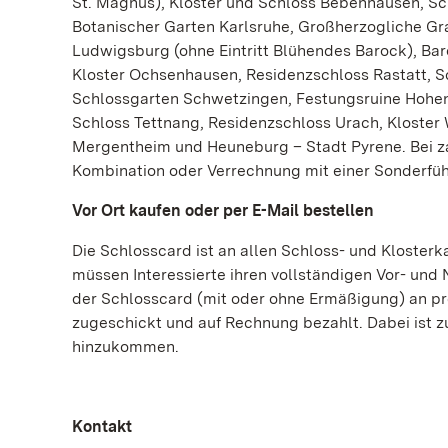
St. Magnus), Kloster und Schloss Bebenhausen, Sc
Botanischer Garten Karlsruhe, Großherzogliche Gr
Ludwigsburg (ohne Eintritt Blühendes Barock), B
Kloster Ochsenhausen, Residenzschloss Rastatt, Sc
Schlossgarten Schwetzingen, Festungsruine Hohen
Schloss Tettnang, Residenzschloss Urach, Kloster
Mergentheim und Heuneburg – Stadt Pyrene. Bei za
Kombination oder Verrechnung mit einer Sonderfüh
Vor Ort kaufen oder per E-Mail bestellen
Die Schlosscard ist an allen Schloss- und Klosterka
müssen Interessierte ihren vollständigen Vor- und
der Schlosscard (mit oder ohne Ermäßigung) an p
zugeschickt und auf Rechnung bezahlt. Dabei ist zu
hinzukommen.
Kontakt