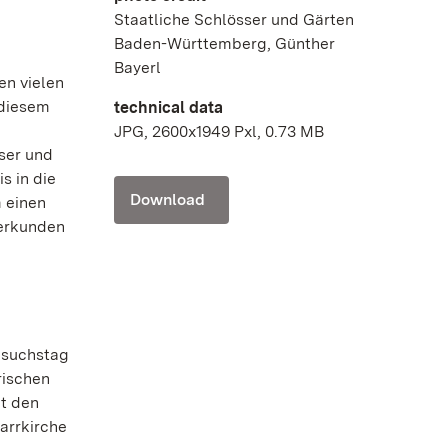
Staatliche Schlösser und Gärten
Baden-Württemberg, Günther
Bayerl
en vielen
 diesem
technical data
JPG, 2600x1949 Pxl, 0.73 MB
ser und
s in die
Download
 einen
 erkunden
Besuchstag
rischen
ht den
farrkirche