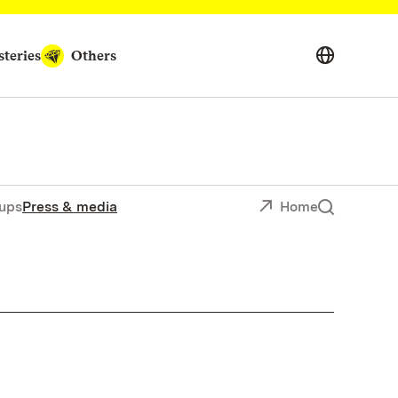
teries
Others
ups
Press & media
Home