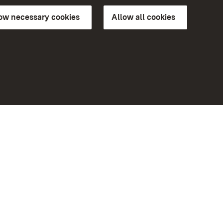
low necessary cookies
Allow all cookies
ns of
More
Home
Monuments
Visit our Facebook page
Visit our Instagram page
Visit our YouTube channel
ree access
Get to know our apps
eiten)
Google Play Store
App Store for iPhone