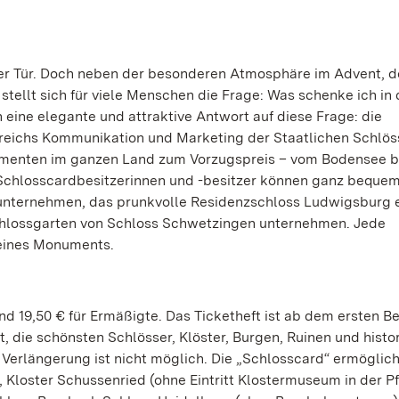
der Tür. Doch neben der besonderen Atmosphäre im Advent, d
stellt sich für viele Menschen die Frage: Was schenke ich in
 eine elegante und attraktive Antwort auf diese Frage: die
Bereichs Kommunikation und Marketing der Staatlichen Schlös
numenten im ganzen Land zum Vorzugspreis – vom Bodensee bi
Schlosscardbesitzerinnen und -besitzer können ganz bequem
unternehmen, das prunkvolle Residenzschloss Ludwigsburg
chlossgarten von Schloss Schwetzingen unternehmen. Jede
 eines Monuments.
nd 19,50 € für Ermäßigte. Das Ticketheft ist ab dem ersten 
t, die schönsten Schlösser, Klöster, Burgen, Ruinen und histo
erlängerung ist nicht möglich. Die „Schlosscard“ ermöglic
, Kloster Schussenried (ohne Eintritt Klostermuseum in der P