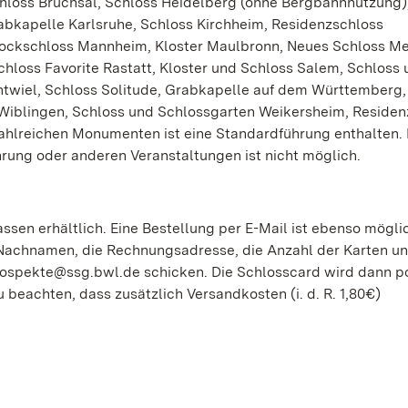
hloss Bruchsal, Schloss Heidelberg (ohne Bergbahnnutzung)
abkapelle Karlsruhe, Schloss Kirchheim, Residenzschloss
arockschloss Mannheim, Kloster Maulbronn, Neues Schloss M
hloss Favorite Rastatt, Kloster und Schloss Salem, Schloss
twiel, Schloss Solitude, Grabkapelle auf dem Württemberg
 Wiblingen, Schloss und Schlossgarten Weikersheim, Residen
hlreichen Monumenten ist eine Standardführung enthalten. 
rung oder anderen Veranstaltungen ist nicht möglich.
ssen erhältlich. Eine Bestellung per E-Mail ist ebenso mögli
 Nachnamen, die Rechnungsadresse, die Anzahl der Karten un
rospekte@ssg.bwl.de schicken. Die Schlosscard wird dann p
 beachten, dass zusätzlich Versandkosten (i. d. R. 1,80€)