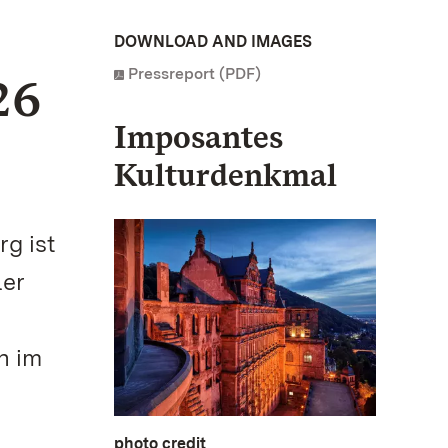
DOWNLOAD AND IMAGES
Pressreport (PDF)
26
Imposantes
Kulturdenkmal
g ist
ler
n im
photo credit