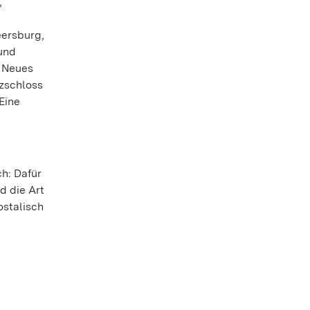
,
eersburg,
 und
, Neues
zschloss
Eine
ch: Dafür
d die Art
ostalisch