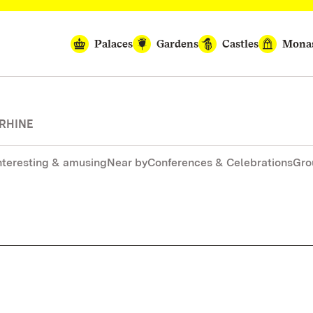
Palaces
Gardens
Castles
Monas
 RHINE
nteresting & amusing
Near by
Conferences & Celebrations
Gro