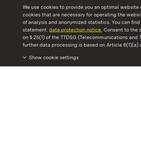
We use cookies to provide you an optimal website e
cookies that are necessary for operating the websit
of analysis and anonymized statistics. You can find 
statement.
data protection notice.
Consent to the s
on § 25(1) of the TTDSG (Telecommunications and 
State Palaces and Gardens of Baden-Wuertt
further data processing is based on Article 6(1)(a)
Show cookie settings
Rastatt Residential Palace