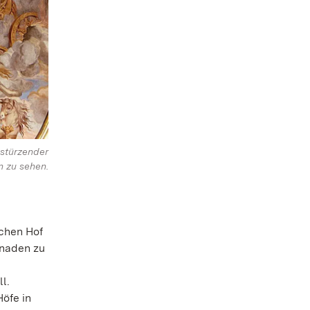
s stürzender
 zu sehen.
chen Hof
Gnaden zu
l.
Höfe in