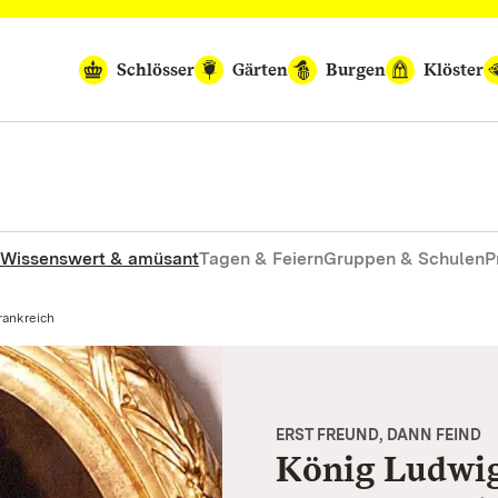
Schlösser
Gärten
Burgen
Klöster
Wissenswert & amüsant
Tagen & Feiern
Gruppen & Schulen
P
rankreich
ERST FREUND, DANN FEIND
König Ludwig