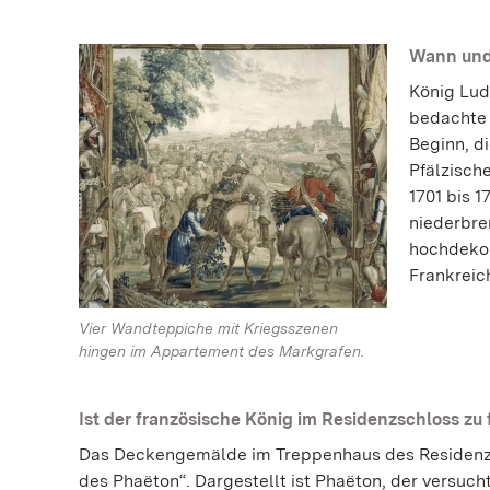
Wann und
König Lud
bedachte 
Beginn, di
Pfälzisch
1701 bis 
niederbre
hochdekori
Frankreic
Vier Wandteppiche mit Kriegsszenen
hingen im Appartement des Markgrafen.
Ist der französische König im Residenzschloss zu
Das Deckengemälde im Treppenhaus des Residenzs
des Phaëton“. Dargestellt ist Phaëton, der versuc