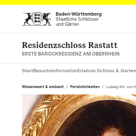
Zum Hauptinhalt springen
Residenzschloss Rastatt
ERSTE BAROCKRESIDENZ AM OBERRHEIN
Start
Besuchsinformation
Erlebnis Schloss & Garten
Wissenswert & amüsant
Persönlichkeiten
Aktuell:
Ludwig XIV. von F