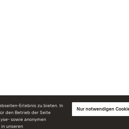
seiten-Erlebnis zu bieten. In
Nur notwendigen Cooki
für den Betrieb der Seite
lyse- sowie anonymen
 in unseren