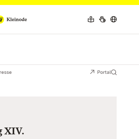
Kleinode
resse
Portal
 XIV.