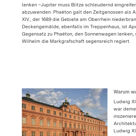
lenken –Jupiter muss Blitze schleudernd eingreif
abzuwenden. Phaëton galt den Zeitgenossen als A
XIV., der 1689 die Gebiete am Oberrhein niederbra
Deckengemälde, ebenfalls im Treppenhaus, ist Apol
Gegensatz zu Phaëton, den Sonnenwagen lenken, 
Wilhelm die Markgrafschaft segensreich regiert.
Warum war
Ludwig XI
war demen
inszenier
Architekt
Ludwig XI