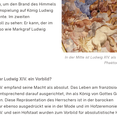
en, um den Brand des Himmels
nspielung auf König Ludwig
nnte. Im zweiten
l zu sehen: Er kann, der im
so wie Markgraf Ludwig
In der Mitte ist Ludwig XIV. al
Phaëton
 Ludwig XIV. ein Vorbild?
V. empfand seine Macht als absolut. Das Leben am französis
tsprechend darauf ausgerichtet, ihn als König von Gottes 
en. Diese Repräsentation des Herrschers ist in der barocken
ur ebenso ausgedrückt wie in der Mode und im Hofzeremoniel
V. und sein Hofstaat wurden zum Vorbild für absolutistische 