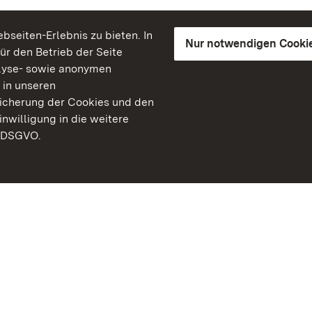
seiten-Erlebnis zu bieten. In
Nur notwendigen Cooki
für den Betrieb der Seite
lyse- sowie anonymen
 in unseren
peicherung der Cookies und den
inwilligung in die weitere
) DSGVO.
Staatliche Schlösser un
Baden-Württemberg
Kontakt
FAQ
Impressum
Datenschutz
Gebärdensprache
Leichte Sprache
Erklärung zur Barrierefre
BITV-konform (geprüfte S