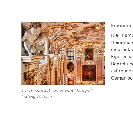
Erinnerun
Die Trium
thematisi
eindrückl
Figuren v
Bedrohung
Jahrhunde
Osmanisch
Der Ahnensaal verherrlicht Markgraf
Ludwig Wilhelm.