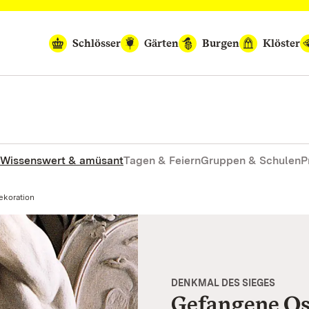
Schlösser
Gärten
Burgen
Klöster
Wissenswert & amüsant
Tagen & Feiern
Gruppen & Schulen
P
ekoration
DENKMAL DES SIEGES
Gefangene Os