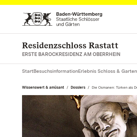
Zum Hauptinhalt springen
Residenzschloss Rastatt
ERSTE BAROCKRESIDENZ AM OBERRHEIN
Start
Besuchsinformation
Erlebnis Schloss & Garten
Wissenswert & amüsant
Dossiers
Aktuell:
Die Osmanen: Türken als D