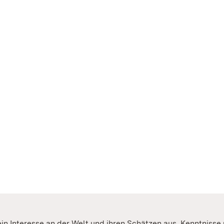
in Interesse an der Welt und ihren Schätzen aus. Kenntniss