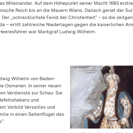
as Miteinander. Auf dem Höhepunkt seiner Macht 1683 erstre
ische Reich bis an die Mauern Wiens. Danach geriet der Sult
: Der „schrecklichste Feind der Christenheit“ – so die zeitge
a – erlitt zahlreiche Niederlagen gegen die kaiserlichen Ar
 Heeresführer war Markgraf Ludwig Wilhelm.
Ludwig Wilhelm von Baden-
ie Osmanen. In seiner neuen
hen Verdienste zur Schau: Sie
 Befehlshabers und
m Vorbild Versailles und
ilie in einen Seitenflügel des
s“.