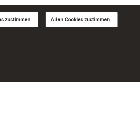
es zustimmen
Allen Cookies zustimmen
d Gärten
Weiteres
Portal
Monumente
Besuchen Sie uns auf Facebook
Besuchen Sie uns auf Instagram
Besuchen Sie uns auf Youtube
Lernen Sie unsere Apps kennen
iheit
Google Play Store
eiten)
App Store für iPhone