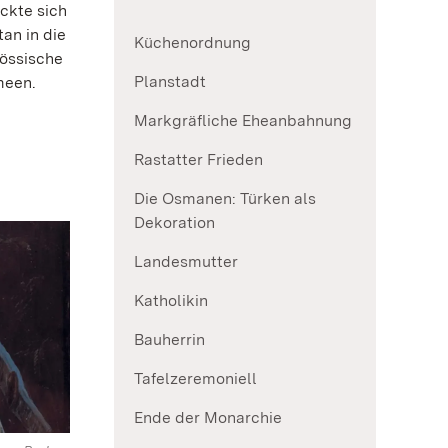
ckte sich
an in die
Küchenordnung
nössische
Planstadt
meen.
Markgräfliche Eheanbahnung
Rastatter Frieden
Die Osmanen: Türken als
Dekoration
Landesmutter
Katholikin
Bauherrin
Tafelzeremoniell
Ende der Monarchie