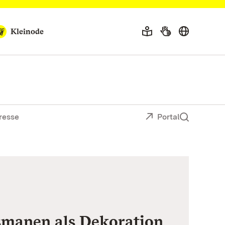
Kleinode
resse
Portal
manen als Dekoration